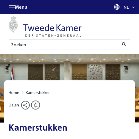
Menu
Taal sel
NL
Zoeken
Home
Kamerstukken
Delen
Kamerstukken