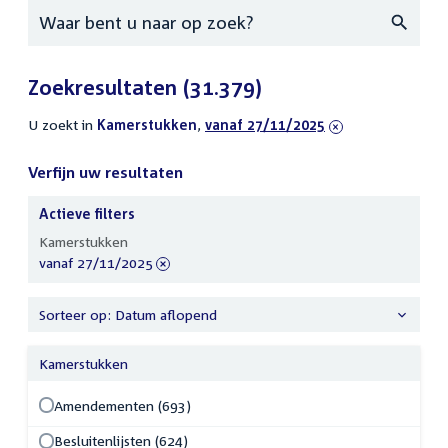
Zoeken
Zoekresultaten
(31.379)
U zoekt in
actieve
Kamerstukken
,
verwijder
vanaf 27/11/2025
filters
filter
Verfijn uw resultaten
Actieve filters
Verfijn
Kamerstukken
uw
verwijder
vanaf 27/11/2025
resultaten
filter
Sorteer op: Datum aflopend
Kamerstukken
Amendementen (693)
Besluitenlijsten (624)