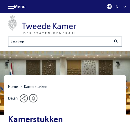
Menu
Taal sel
NL
Zoeken
Home
Kamerstukken
Delen
Kamerstukken