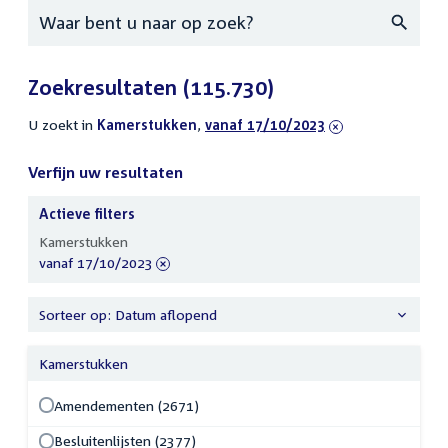
Zoeken
Zoekresultaten
(115.730)
U zoekt in
actieve
Kamerstukken
,
verwijder
vanaf 17/10/2023
filters
filter
Verfijn uw resultaten
Actieve filters
Verfijn
Kamerstukken
uw
verwijder
vanaf 17/10/2023
resultaten
filter
Sorteer op: Datum aflopend
Kamerstukken
Amendementen (2671)
Besluitenlijsten (2377)