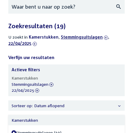
Zoeken
Zoekresultaten
(19)
U zoekt in
actieve
Kamerstukken
,
verwijder
Stemmingsuitslagen
,
verwijder
22/04/2025
filters
filter
filter
Verfijn uw resultaten
Actieve filters
Verfijn
Kamerstukken
uw
verwijder
Stemmingsuitslagen
resultaten
filter
verwijder
22/04/2025
filter
Sorteer op: Datum aflopend
Kamerstukken
Stemmingsuitslagen (19)