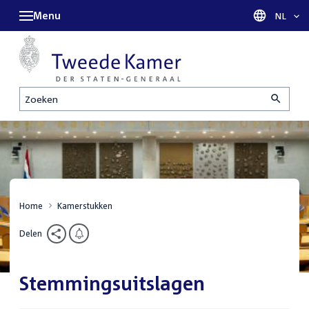
Menu
Taal sel
NL
Zoeken
Home
Kamerstukken
Delen
Stemmingsuitslagen