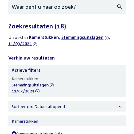
Zoeken
Zoekresultaten
(18)
U zoekt in
actieve
Kamerstukken
,
verwijder
Stemmingsuitslagen
,
verwijder
11/03/2025
filters
filter
filter
Verfijn uw resultaten
Actieve filters
Verfijn
Kamerstukken
uw
verwijder
Stemmingsuitslagen
resultaten
filter
verwijder
11/03/2025
filter
Sorteer op: Datum aflopend
Kamerstukken
Stemmingsuitslagen (18)