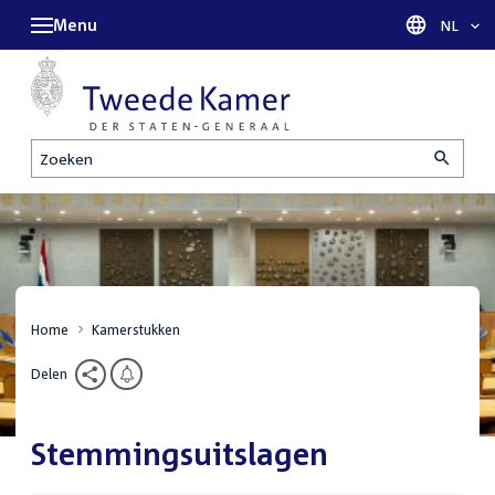
Menu
Taal sel
NL
Zoeken
Home
Kamerstukken
Delen
Stemmingsuitslagen