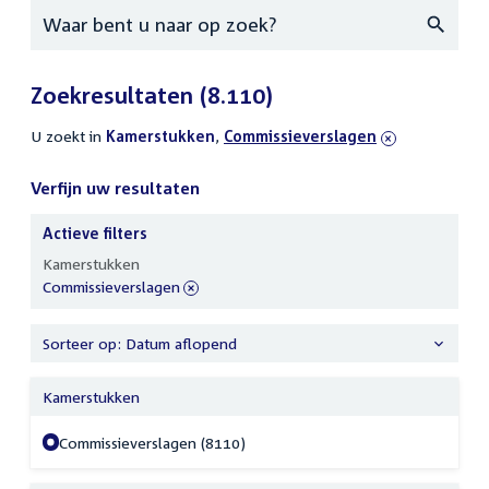
Zoeken
Zoekresultaten
(8.110)
U zoekt in
actieve
Kamerstukken
,
verwijder
Commissieverslagen
filters
filter
Verfijn uw resultaten
Actieve filters
Verfijn
Kamerstukken
uw
verwijder
Commissieverslagen
resultaten
filter
Sorteer op: Datum aflopend
Kamerstukken
Commissieverslagen (8110)