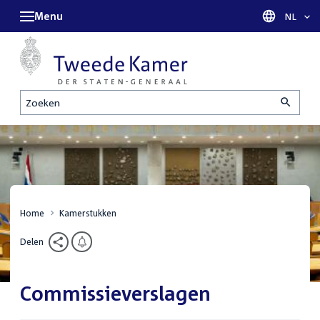
Menu
Taal sel
NL
Zoeken
Home
Kamerstukken
Delen
Commissieverslagen