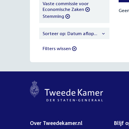
filter
verwijder
Vaste commissie voor
filter
Economische Zaken
Geen
verwijder
Stemming
filter
Sorteer op: Datum aflopend
Filters wissen
Over Tweedekamer.nl
Blijf 