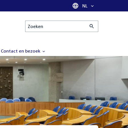
Taal selectie
NL
Zoeken
Contact en bezoek