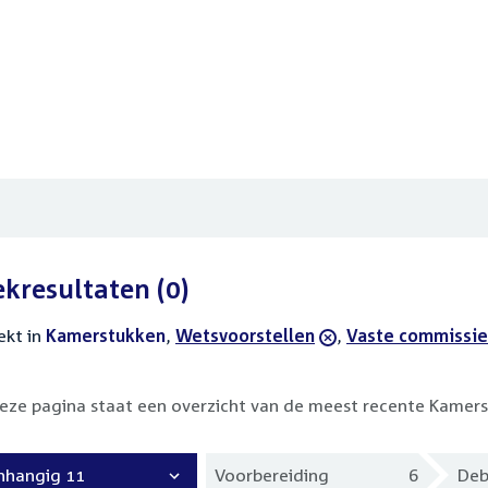
ekresultaten
(0)
ekt in
actieve
Kamerstukken
,
verwijder
Wetsvoorstellen
,
verwijder
Vaste commissie
filters
filter
filter
eze pagina staat een overzicht van de meest recente Kamers
nhangig 11
Voorbereiding
6
Deb