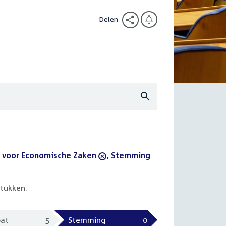
Delen
 voor Economische Zaken
,
verwijder
Stemming
filter
tukken.
at
5
Stemming
0