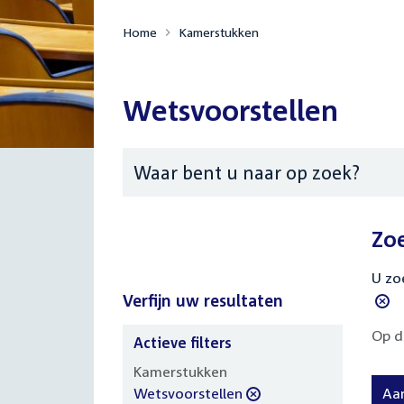
Home
Kamerstukken
Wetsvoorstellen
Zoeken
Zo
U zo
Verfijn uw resultaten
Op d
Actieve filters
Verfijn
Kamerstukken
uw
verwijder
Wetsvoorstellen
Aa
resultaten