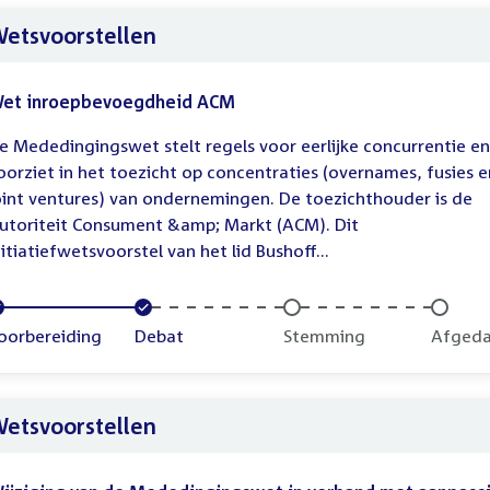
etsvoorstellen
et inroepbevoegdheid ACM
e Mededingingswet stelt regels voor eerlijke concurrentie en
oorziet in het toezicht op concentraties (overnames, fusies e
oint ventures) van ondernemingen. De toezichthouder is de
utoriteit Consument &amp; Markt (ACM). Dit
nitiatiefwetsvoorstel van het lid Bushoff...
oltooid:
oorbereiding
Voltooid:
Debat
Onvoltooid:
Stemming
Onvolt
Afged
etsvoorstellen