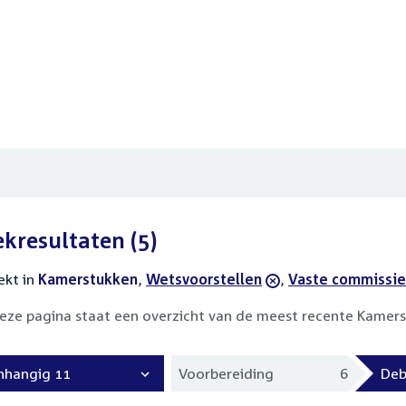
ekresultaten
(5)
ekt in
actieve
Kamerstukken
,
verwijder
Wetsvoorstellen
,
verwijder
Vaste commissie
filters
filter
filter
eze pagina staat een overzicht van de meest recente Kamers
nhangig 11
Voorbereiding
6
Deb