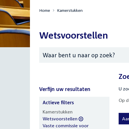
Home
Kamerstukken
Wetsvoorstellen
Zoeken
Zo
Verfijn uw resultaten
U zo
Op d
Actieve filters
Verfijn
Kamerstukken
uw
verwijder
Wetsvoorstellen
Aa
resultaten
filter
verwijder
Vaste commissie voor