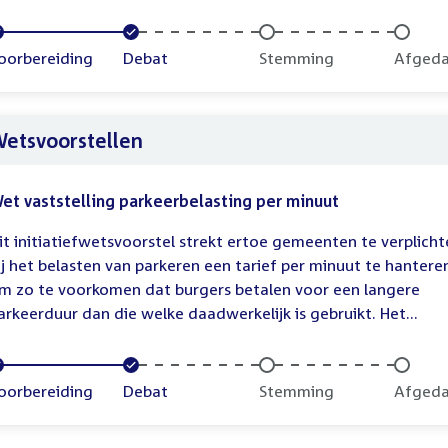
oltooid:
oorbereiding
Voltooid:
Debat
Onvoltooid:
Stemming
Onvolt
Afged
etsvoorstellen
et vaststelling parkeerbelasting per minuut
it initiatiefwetsvoorstel strekt ertoe gemeenten te verplich
ij het belasten van parkeren een tarief per minuut te hantere
m zo te voorkomen dat burgers betalen voor een langere
arkeerduur dan die welke daadwerkelijk is gebruikt. Het...
oltooid:
oorbereiding
Voltooid:
Debat
Onvoltooid:
Stemming
Onvolt
Afged