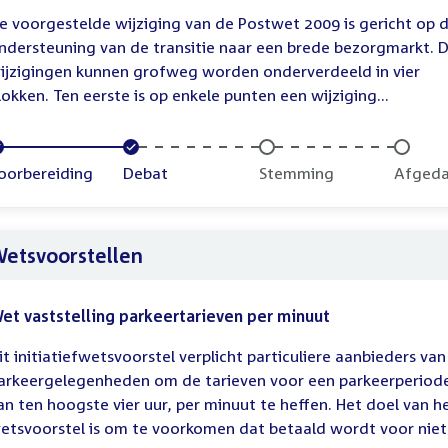
e voorgestelde wijziging van de Postwet 2009 is gericht op 
ndersteuning van de transitie naar een brede bezorgmarkt. 
ijzigingen kunnen grofweg worden onderverdeeld in vier
lokken. Ten eerste is op enkele punten een wijziging...
oltooid:
oorbereiding
Voltooid:
Debat
Onvoltooid:
Stemming
Onvolt
Afged
etsvoorstellen
et vaststelling parkeertarieven per minuut
it initiatiefwetsvoorstel verplicht particuliere aanbieders van
arkeergelegenheden om de tarieven voor een parkeerperiod
an ten hoogste vier uur, per minuut te heffen. Het doel van h
etsvoorstel is om te voorkomen dat betaald wordt voor niet.