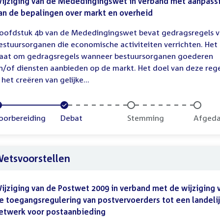
ijziging van de Mededingingswet in verband met aanpass
an de bepalingen over markt en overheid
oofdstuk 4b van de Mededingingswet bevat gedragsregels 
estuursorganen die economische activiteiten verrichten. Het
aat om gedragsregels wanneer bestuursorganen goederen
n/of diensten aanbieden op de markt. Het doel van deze rege
s het creëren van gelijke...
oltooid:
oorbereiding
Voltooid:
Debat
Onvoltooid:
Stemming
Onvolt
Afged
etsvoorstellen
ijziging van de Postwet 2009 in verband met de wijziging 
e toegangsregulering van postvervoerders tot een landeli
etwerk voor postaanbieding