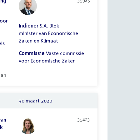
ing
35985
voor
Indiener
S.A. Blok
minister van Economische
Zaken en Klimaat
ls
Commissie
Vaste commissie
voor Economische Zaken
ooid:
aan
30 maart 2020
van
35423
jk