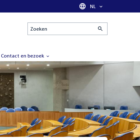
Taal selectie
NL
Zoeken
Contact en bezoek