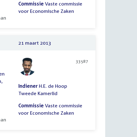
Commissie
Vaste commissie
voor Economische Zaken
ooid:
aan
21 maart 2013
33587
ten
n,
Indiener
H.E. de Hoop
Tweede Kamerlid
Commissie
Vaste commissie
voor Economische Zaken
ooid:
aan