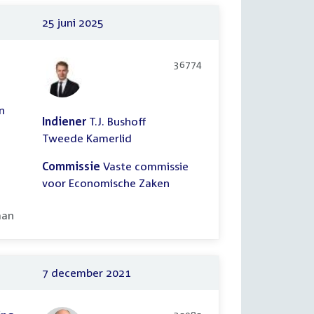
25 juni 2025
36774
n
Indiener
T.J. Bushoff
Tweede Kamerlid
Commissie
Vaste commissie
voor Economische Zaken
ooid:
aan
7 december 2021