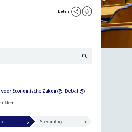
Delen
 voor Economische Zaken
,
verwijder
Debat
filter
tukken.
at
5
Stemming
0