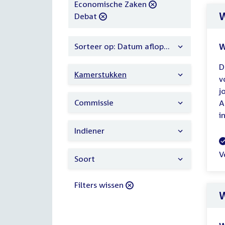
filter
Economische Zaken
W
verwijder
Debat
filter
Sorteer op: Datum aflopend
W
D
Kamerstukken
v
j
Commissie
A
i
Indiener
V
V
Soort
Filters wissen
W