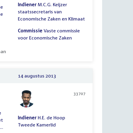
Indiener
M.C.G. Keijzer
de
staatssecretaris van
De
Economische Zaken en Klimaat
Commissie
Vaste commissie
voor Economische Zaken
ooid:
aan
14 augustus 2013
33707
e
Indiener
H.E. de Hoop
et
Tweede Kamerlid
..