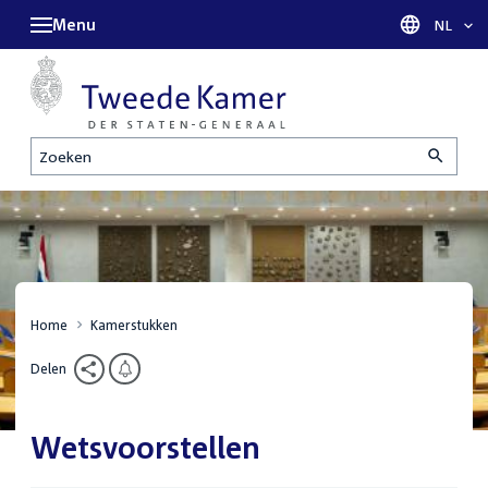
Menu
Taal sel
NL
Zoeken
Home
Kamerstukken
Delen
Wetsvoorstellen