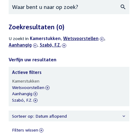
Zoeken
Zoekresultaten
(0)
U zoekt in
actieve
Kamerstukken
,
verwijder
Wetsvoorstellen
,
verwijder
Aanhangig
filters
,
verwijder
Szabó, F.Z.
filter
filter
filter
Verfijn uw resultaten
Actieve filters
Verfijn
Kamerstukken
uw
verwijder
Wetsvoorstellen
resultaten
filter
verwijder
Aanhangig
filter
verwijder
Szabó, F.Z.
filter
Sorteer op: Datum aflopend
Filters wissen