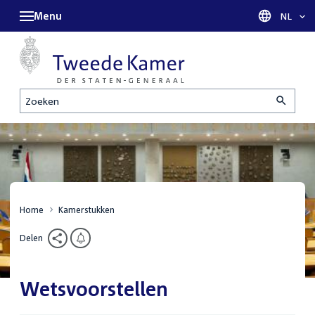
Menu
Taal sel
NL
Zoeken
Home
Kamerstukken
Delen
Wetsvoorstellen