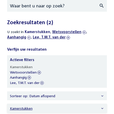
Zoeken
Zoekresultaten
(2)
U zoekt in
actieve
Kamerstukken
,
verwijder
Wetsvoorstellen
,
verwijder
Aanhangig
filters
,
verwijder
Lee, T.M.T. van der
filter
filter
filter
Verfijn uw resultaten
Actieve filters
Verfijn
Kamerstukken
uw
verwijder
Wetsvoorstellen
resultaten
filter
verwijder
Aanhangig
filter
verwijder
Lee, T.M.T. van der
filter
Sorteer op: Datum aflopend
Kamerstukken