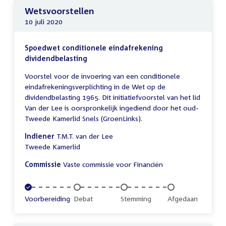
Wetsvoorstellen
10 juli 2020
Spoedwet conditionele eindafrekening
dividendbelasting
Voorstel voor de invoering van een conditionele
eindafrekeningsverplichting in de Wet op de
dividendbelasting 1965. Dit initiatiefvoorstel van het lid
Van der Lee is oorspronkelijk ingediend door het oud-
Tweede Kamerlid Snels (GroenLinks).
Indiener
T.M.T. van der Lee
Tweede Kamerlid
Commissie
Vaste commissie voor Financiën
Voltooid:
Voorbereiding
Onvoltooid:
Debat
Onvoltooid:
Stemming
Onvoltooid:
Afgedaan