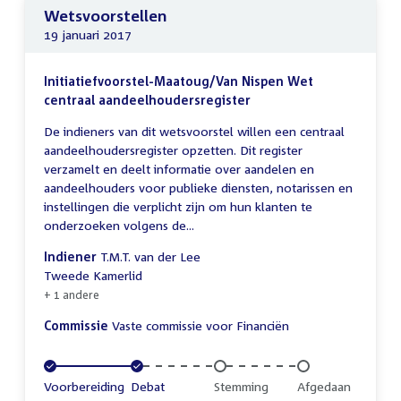
Wetsvoorstellen
19 januari 2017
Initiatiefvoorstel-Maatoug/Van Nispen Wet
centraal aandeelhoudersregister
De indieners van dit wetsvoorstel willen een centraal
aandeelhoudersregister opzetten. Dit register
verzamelt en deelt informatie over aandelen en
aandeelhouders voor publieke diensten, notarissen en
instellingen die verplicht zijn om hun klanten te
onderzoeken volgens de...
Indiener
T.M.T. van der Lee
Tweede Kamerlid
+ 1 andere
Commissie
Vaste commissie voor Financiën
Voltooid:
Voorbereiding
Voltooid:
Debat
Onvoltooid:
Stemming
Onvoltooid:
Afgedaan