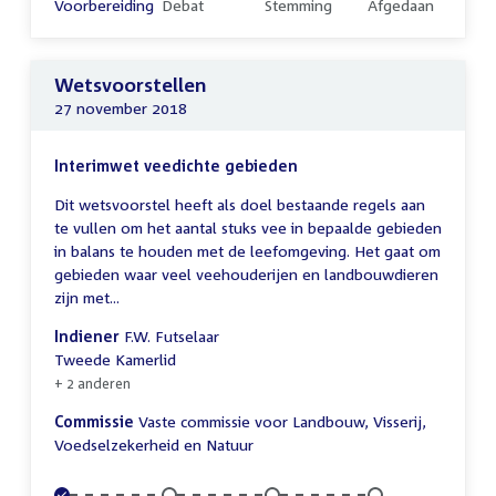
Voltooid:
Voorbereiding
Onvoltooid:
Debat
Onvoltooid:
Stemming
Onvoltooid:
Afgedaan
Wetsvoorstellen
27 november 2018
Interimwet veedichte gebieden
Dit wetsvoorstel heeft als doel bestaande regels aan
te vullen om het aantal stuks vee in bepaalde gebieden
in balans te houden met de leefomgeving. Het gaat om
gebieden waar veel veehouderijen en landbouwdieren
zijn met...
Indiener
F.W. Futselaar
Tweede Kamerlid
+ 2 anderen
Commissie
Vaste commissie voor Landbouw, Visserij,
Voedselzekerheid en Natuur