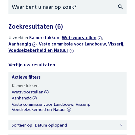
Zoeken
Zoekresultaten
(6)
U zoekt in
actieve
Kamerstukken
,
verwijder
Wetsvoorstellen
,
verwijder
Aanhangig
filters
,
verwijder
Vaste commissie voor Landbouw, Visserij,
filter
filter
Voedselzekerheid en Natuur
filter
Verfijn uw resultaten
Actieve filters
Verfijn
Kamerstukken
uw
verwijder
Wetsvoorstellen
resultaten
filter
verwijder
Aanhangig
filter
verwijder
Vaste commissie voor Landbouw, Visserij,
filter
Voedselzekerheid en Natuur
Sorteer op: Datum oplopend