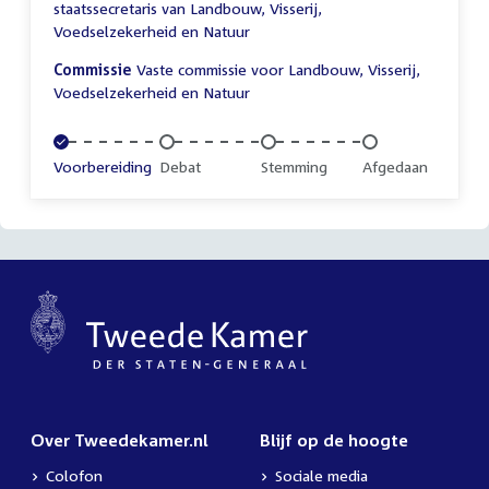
staatssecretaris van Landbouw, Visserij,
Voedselzekerheid en Natuur
Commissie
Vaste commissie voor Landbouw, Visserij,
Voedselzekerheid en Natuur
Voltooid:
Voorbereiding
Onvoltooid:
Debat
Onvoltooid:
Stemming
Onvoltooid:
Afgedaan
Over Tweedekamer.nl
Blijf op de hoogte
Colofon
Sociale media