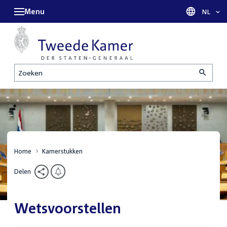
Menu
Taal sel
NL
Zoeken
Home
Kamerstukken
Delen
Wetsvoorstellen