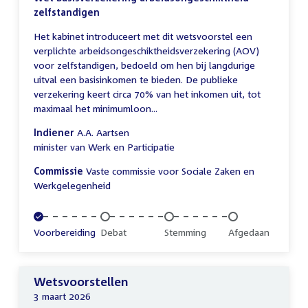
zelfstandigen
Het kabinet introduceert met dit wetsvoorstel een
verplichte arbeidsongeschiktheidsverzekering (AOV)
voor zelfstandigen, bedoeld om hen bij langdurige
uitval een basisinkomen te bieden. De publieke
verzekering keert circa 70% van het inkomen uit, tot
maximaal het minimumloon...
Indiener
A.A. Aartsen
minister van Werk en Participatie
Commissie
Vaste commissie voor Sociale Zaken en
Werkgelegenheid
Voltooid:
Voorbereiding
Onvoltooid:
Debat
Onvoltooid:
Stemming
Onvoltooid:
Afgedaan
Wetsvoorstellen
3 maart 2026