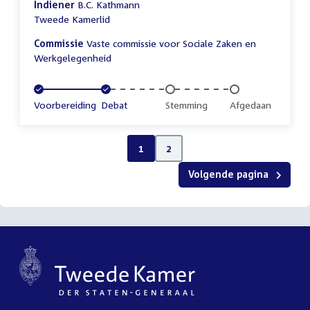
Indiener
B.C. Kathmann
Tweede Kamerlid
Commissie
Vaste commissie voor Sociale Zaken en
Werkgelegenheid
Voltooid:
Voorbereiding
Voltooid:
Debat
Onvoltooid:
Stemming
Onvoltooid:
Afgedaan
1
2
Volgende pagina