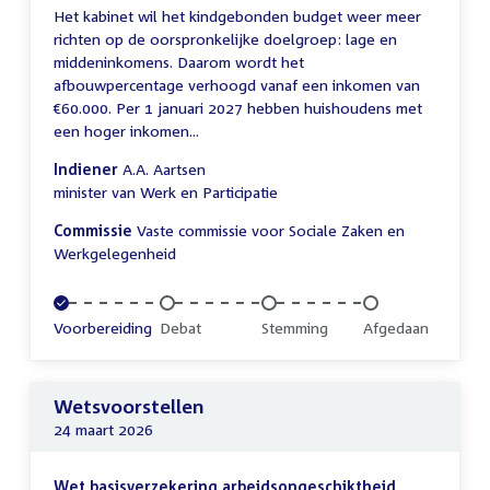
Het kabinet wil het kindgebonden budget weer meer
richten op de oorspronkelijke doelgroep: lage en
middeninkomens. Daarom wordt het
afbouwpercentage verhoogd vanaf een inkomen van
€60.000. Per 1 januari 2027 hebben huishoudens met
een hoger inkomen...
Indiener
A.A. Aartsen
minister van Werk en Participatie
Commissie
Vaste commissie voor Sociale Zaken en
Werkgelegenheid
Voltooid:
Voorbereiding
Onvoltooid:
Debat
Onvoltooid:
Stemming
Onvoltooid:
Afgedaan
Wetsvoorstellen
24 maart 2026
Wet basisverzekering arbeidsongeschiktheid