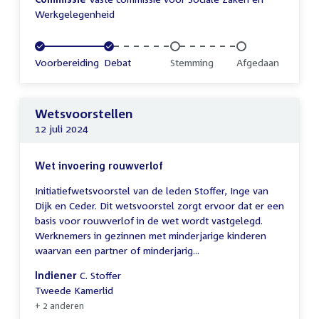
Werkgelegenheid
Voltooid:
Voorbereiding
Voltooid:
Debat
Onvoltooid:
Stemming
Onvoltooid:
Afgedaan
Wetsvoorstellen
12 juli 2024
Wet invoering rouwverlof
Initiatiefwetsvoorstel van de leden Stoffer, Inge van
Dijk en Ceder. Dit wetsvoorstel zorgt ervoor dat er een
basis voor rouwverlof in de wet wordt vastgelegd.
Werknemers in gezinnen met minderjarige kinderen
waarvan een partner of minderjarig...
Indiener
C. Stoffer
Tweede Kamerlid
+ 2 anderen