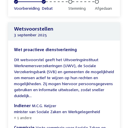
Voltooid:
Voorbereiding
Voltooid:
Debat
Onvoltooid:
Stemming
Onvoltooid:
Afgedaan
Wetsvoorstellen
3 september 2025
Wet proactieve dienstverlening
Dit wetsvoorstel geeft het Uitvoeringsinstituut
Werknemersverzekeringen (UWV), de Sociale
Verzekeringsbank (SVB) en gemeenten de mogelijkheid
om mensen actief te wijzen op hun rechten en
mogelijkheden. Zij mogen hiervoor persoonsgegevens
gebruiken en informatie uitwisselen, zodat sneller
duidelijk...
Indiener
M.C.G. Keijzer
minister van Sociale Zaken en Werkgelegenheid
+ 1 andere
Commissie
Vaste commissie voor Sociale Zaken en