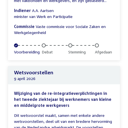
met vakbonden en werkgevers, en zijn gebaseerd...
Indiener
A.A. Aartsen
minister van Werk en Participatie
Commissie
Vaste commissie voor Sociale Zaken en
Werkgelegenheid
Voltooid:
Voorbereiding
Onvoltooid:
Debat
Onvoltooid:
Stemming
Onvoltooid:
Afgedaan
Wetsvoorstellen
9 april 2026
Wijziging van de re-integratieverplichtingen in
het tweede ziektejaar bij werknemers van kleine
en middelgrote werkgevers
Dit wetsvoorstel maakt, samen met enkele andere
wetsvoorstellen, deel uit van een bredere hervorming
van de Nederlandse arbeidsmarkt. De voorstellen