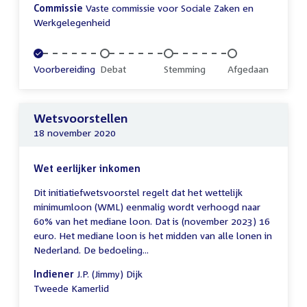
Commissie
Vaste commissie voor Sociale Zaken en
Werkgelegenheid
Voltooid:
Voorbereiding
Onvoltooid:
Debat
Onvoltooid:
Stemming
Onvoltooid:
Afgedaan
Wetsvoorstellen
18 november 2020
Wet eerlijker inkomen
Dit initiatiefwetsvoorstel regelt dat het wettelijk
minimumloon (WML) eenmalig wordt verhoogd naar
60% van het mediane loon. Dat is (november 2023) 16
euro. Het mediane loon is het midden van alle lonen in
Nederland. De bedoeling...
Indiener
J.P. (Jimmy) Dijk
Tweede Kamerlid