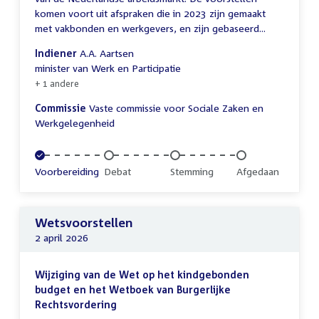
komen voort uit afspraken die in 2023 zijn gemaakt
met vakbonden en werkgevers, en zijn gebaseerd...
Indiener
A.A. Aartsen
minister van Werk en Participatie
+ 1 andere
Commissie
Vaste commissie voor Sociale Zaken en
Werkgelegenheid
Voltooid:
Voorbereiding
Onvoltooid:
Debat
Onvoltooid:
Stemming
Onvoltooid:
Afgedaan
Wetsvoorstellen
2 april 2026
Wijziging van de Wet op het kindgebonden
budget en het Wetboek van Burgerlijke
Rechtsvordering