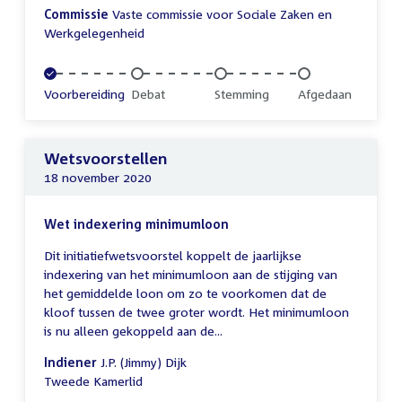
Commissie
Vaste commissie voor Sociale Zaken en
Werkgelegenheid
Voltooid:
Voorbereiding
Onvoltooid:
Debat
Onvoltooid:
Stemming
Onvoltooid:
Afgedaan
Wetsvoorstellen
18 november 2020
Wet indexering minimumloon
Dit initiatiefwetsvoorstel koppelt de jaarlijkse
indexering van het minimumloon aan de stijging van
het gemiddelde loon om zo te voorkomen dat de
kloof tussen de twee groter wordt. Het minimumloon
is nu alleen gekoppeld aan de...
Indiener
J.P. (Jimmy) Dijk
Tweede Kamerlid