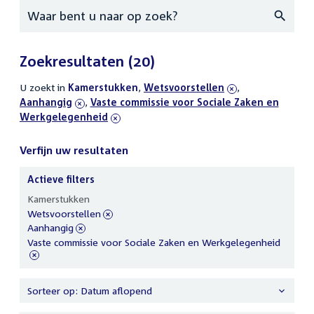
Zoeken
Zoekresultaten
(20)
U zoekt in
actieve
Kamerstukken
,
verwijder
Wetsvoorstellen
,
verwijder
Aanhangig
filters
,
verwijder
Vaste commissie voor Sociale Zaken en
filter
filter
Werkgelegenheid
filter
Verfijn uw resultaten
Actieve filters
Verfijn
Kamerstukken
uw
verwijder
Wetsvoorstellen
resultaten
filter
verwijder
Aanhangig
filter
verwijder
Vaste commissie voor Sociale Zaken en Werkgelegenheid
filter
Sorteer op: Datum aflopend