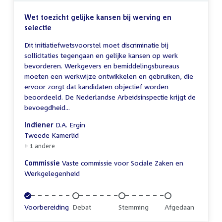
Wet toezicht gelijke kansen bij werving en
selectie
Dit initiatiefwetsvoorstel moet discriminatie bij
sollicitaties tegengaan en gelijke kansen op werk
bevorderen. Werkgevers en bemiddelingsbureaus
moeten een werkwijze ontwikkelen en gebruiken, die
ervoor zorgt dat kandidaten objectief worden
beoordeeld. De Nederlandse Arbeidsinspectie krijgt de
bevoegdheid...
Indiener
D.A. Ergin
Tweede Kamerlid
+ 1 andere
Commissie
Vaste commissie voor Sociale Zaken en
Werkgelegenheid
Voltooid:
Voorbereiding
Onvoltooid:
Debat
Onvoltooid:
Stemming
Onvoltooid:
Afgedaan