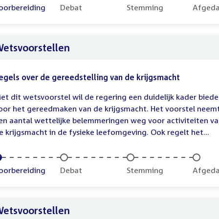
oltooid:
oorbereiding
Onvoltooid:
Debat
Onvoltooid:
Stemming
Onvolt
Afged
etsvoorstellen
egels over de gereedstelling van de krijgsmacht
et dit wetsvoorstel wil de regering een duidelijk kader bied
oor het gereedmaken van de krijgsmacht. Het voorstel neem
en aantal wettelijke belemmeringen weg voor activiteiten v
e krijgsmacht in de fysieke leefomgeving. Ook regelt het...
oltooid:
oorbereiding
Onvoltooid:
Debat
Onvoltooid:
Stemming
Onvolt
Afged
etsvoorstellen