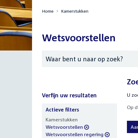
Home
Kamerstukken
Wetsvoorstellen
Zoeken
Zo
Verfijn uw resultaten
U zo
Op d
Actieve filters
Verfijn
Kamerstukken
uw
verwijder
Wetsvoorstellen
Aa
resultaten
filter
verwijder
Wetsvoorstellen regering