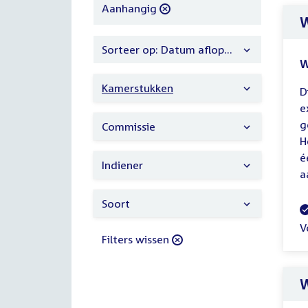
filter
verwijder
Aanhangig
W
filter
Sorteer op: Datum aflopend
W
Kamerstukken
D
e
g
Commissie
H
é
Indiener
a
Soort
V
V
Filters wissen
W