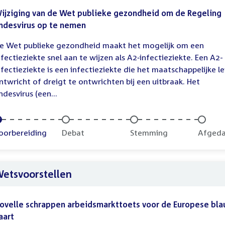
ijziging van de Wet publieke gezondheid om de Regeling
ndesvirus op te nemen
e Wet publieke gezondheid maakt het mogelijk om een
nfectieziekte snel aan te wijzen als A2‑infectieziekte. Een A2-
nfectieziekte is een infectieziekte die het maatschappelijke l
ntwricht of dreigt te ontwrichten bij een uitbraak. Het
ndesvirus (een...
oltooid:
oorbereiding
Onvoltooid:
Debat
Onvoltooid:
Stemming
Onvolt
Afged
etsvoorstellen
ovelle schrappen arbeidsmarkttoets voor de Europese bl
aart