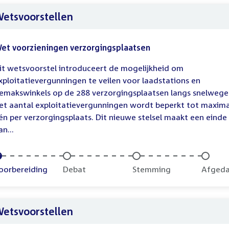
etsvoorstellen
et voorzieningen verzorgingsplaatsen
it wetsvoorstel introduceert de mogelijkheid om
xploitatievergunningen te veilen voor laadstations en
emakswinkels op de 288 verzorgingsplaatsen langs snelwege
et aantal exploitatievergunningen wordt beperkt tot maxim
én per verzorgingsplaats. Dit nieuwe stelsel maakt een einde
an...
oltooid:
oorbereiding
Onvoltooid:
Debat
Onvoltooid:
Stemming
Onvolt
Afged
etsvoorstellen