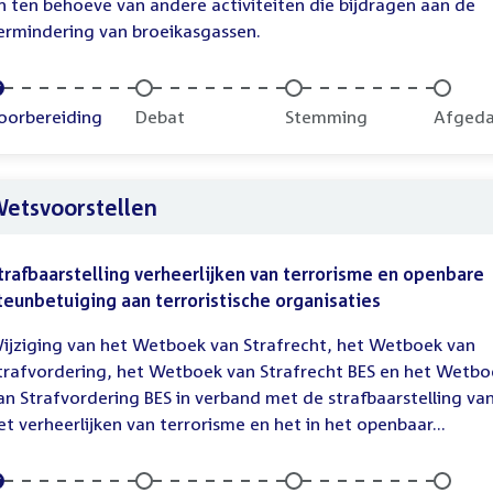
n ten behoeve van andere activiteiten die bijdragen aan de
ermindering van broeikasgassen.
oltooid:
oorbereiding
Onvoltooid:
Debat
Onvoltooid:
Stemming
Onvolt
Afged
etsvoorstellen
trafbaarstelling verheerlijken van terrorisme en openbare
teunbetuiging aan terroristische organisaties
ijziging van het Wetboek van Strafrecht, het Wetboek van
trafvordering, het Wetboek van Strafrecht BES en het Wetbo
an Strafvordering BES in verband met de strafbaarstelling va
et verheerlijken van terrorisme en het in het openbaar...