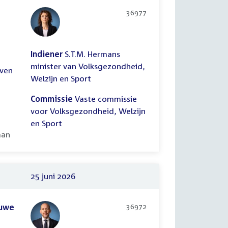
36977
Indiener
S.T.M. Hermans
minister van Volksgezondheid,
even
Welzijn en Sport
Commissie
Vaste commissie
voor Volksgezondheid, Welzijn
en Sport
ooid:
aan
25 juni 2026
auwe
36972