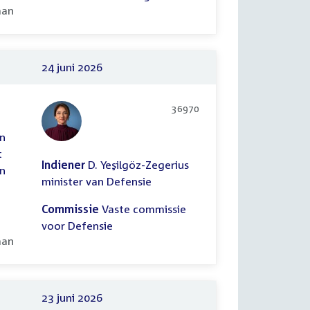
ooid:
aan
24 juni 2026
36970
en
t
Indiener
D. Yeşilgöz-Zegerius
an
minister van Defensie
Commissie
Vaste commissie
voor Defensie
ooid:
aan
23 juni 2026