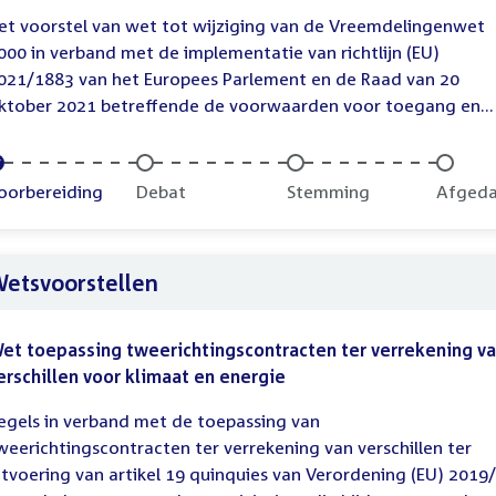
et voorstel van wet tot wijziging van de Vreemdelingenwet
000 in verband met de implementatie van richtlijn (EU)
021/1883 van het Europees Parlement en de Raad van 20
ktober 2021 betreffende de voorwaarden voor toegang en...
oltooid:
oorbereiding
Onvoltooid:
Debat
Onvoltooid:
Stemming
Onvolt
Afged
etsvoorstellen
et toepassing tweerichtingscontracten ter verrekening v
erschillen voor klimaat en energie
egels in verband met de toepassing van
weerichtingscontracten ter verrekening van verschillen ter
itvoering van artikel 19 quinquies van Verordening (EU) 2019