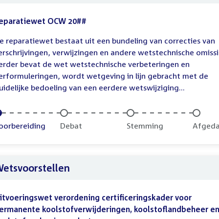
eparatiewet OCW 20##
e reparatiewet bestaat uit een bundeling van correcties van
erschrijvingen, verwijzingen en andere wetstechnische omissi
erder bevat de wet wetstechnische verbeteringen en
erformuleringen, wordt wetgeving in lijn gebracht met de
uidelijke bedoeling van een eerdere wetswijziging...
oltooid:
oorbereiding
Onvoltooid:
Debat
Onvoltooid:
Stemming
Onvolt
Afged
etsvoorstellen
itvoeringswet verordening certificeringskader voor
ermanente koolstofverwijderingen, koolstoflandbeheer e