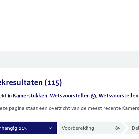
ekresultaten
(115)
ekt in
actieve
Kamerstukken
,
verwijder
Wetsvoorstellen
,
verwijder
Wetsvoorstellen
filters
filter
filter
eze pagina staat een overzicht van de meest recente Kamers
nhangig 115
Voorbereiding
85
De