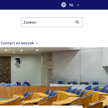
Taal selectie
NL
Zoeken
Contact en bezoek