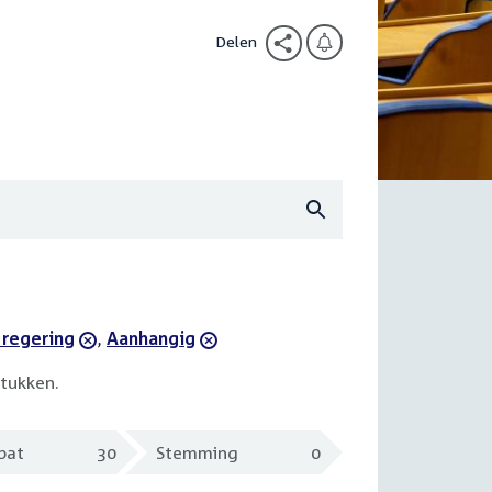
Delen
 regering
,
verwijder
Aanhangig
filter
tukken.
bat
30
Stemming
0