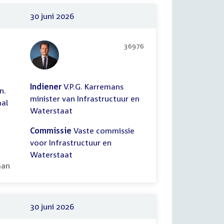
30 juni 2026
36976
Indiener
V.P.G. Karremans
n.
minister van Infrastructuur en
aal
Waterstaat
Commissie
Vaste commissie
voor Infrastructuur en
Waterstaat
ooid:
aan
30 juni 2026