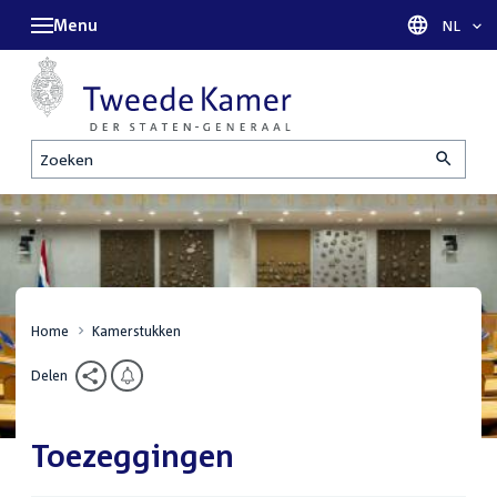
Menu
Taal sel
NL
Zoeken
Home
Kamerstukken
Delen
Toezeggingen