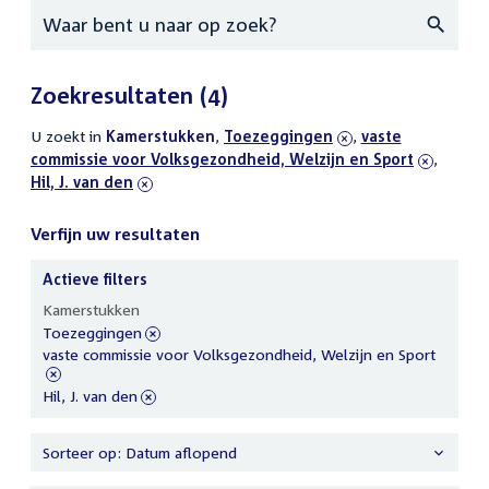
Zoeken
Zoekresultaten
(4)
U zoekt in
actieve
Kamerstukken
,
verwijder
Toezeggingen
,
verwijder
vaste
commissie voor Volksgezondheid, Welzijn en Sport
filters
filter
filter
,
verwij
Hil, J. van den
filter
Verfijn uw resultaten
Actieve filters
Verfijn
Kamerstukken
uw
verwijder
Toezeggingen
resultaten
filter
verwijder
vaste commissie voor Volksgezondheid, Welzijn en Sport
filter
verwijder
Hil, J. van den
filter
Sorteer op: Datum aflopend