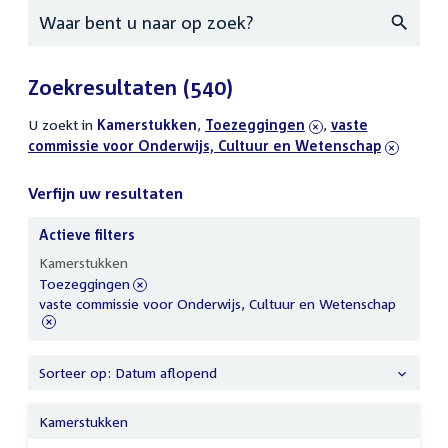
Zoeken
Zoekresultaten
(540)
U zoekt in
actieve
Kamerstukken
,
verwijder
Toezeggingen
,
verwijder
vaste
commissie voor Onderwijs, Cultuur en Wetenschap
filters
filter
filter
Verfijn uw resultaten
Actieve filters
Verfijn
Kamerstukken
uw
verwijder
Toezeggingen
resultaten
filter
verwijder
vaste commissie voor Onderwijs, Cultuur en Wetenschap
filter
Sorteer op: Datum aflopend
Kamerstukken