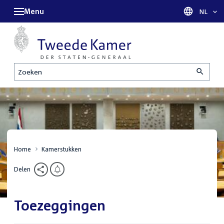
Menu
Taal sel
NL
Zoeken
Home
Kamerstukken
Delen
Toezeggingen