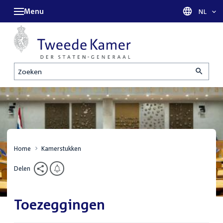
Menu
Taal sel
NL
Zoeken
Home
Kamerstukken
Delen
Toezeggingen