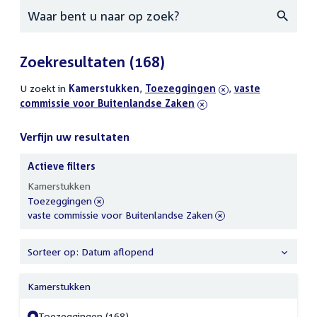
Zoeken
Zoekresultaten
(168)
U zoekt in
actieve
Kamerstukken
,
verwijder
Toezeggingen
,
verwijder
vaste
commissie voor Buitenlandse Zaken
filters
filter
filter
Verfijn uw resultaten
Actieve filters
Verfijn
Kamerstukken
uw
verwijder
Toezeggingen
resultaten
filter
verwijder
vaste commissie voor Buitenlandse Zaken
filter
Sorteer op: Datum aflopend
Kamerstukken
Toezeggingen (168)