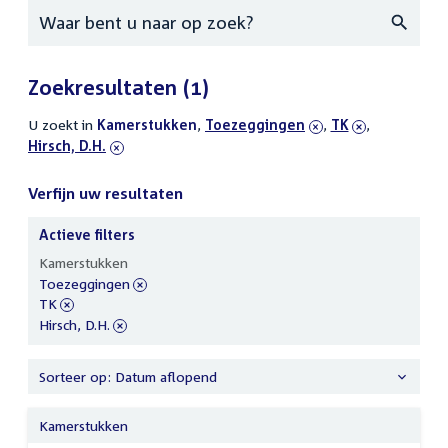
Zoeken
Zoekresultaten
(1)
U zoekt in
actieve
Kamerstukken
,
verwijder
Toezeggingen
,
verwijder
TK
,
verwijder
Hirsch, D.H.
filters
filter
filter
filter
Verfijn uw resultaten
Actieve filters
Verfijn
Kamerstukken
uw
verwijder
Toezeggingen
resultaten
filter
verwijder
TK
filter
verwijder
Hirsch, D.H.
filter
Sorteer op: Datum aflopend
Kamerstukken