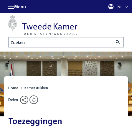
Menu
Taal sel
NL
Zoeken
Home
Kamerstukken
Delen
Toezeggingen