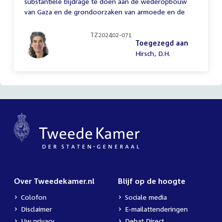
substantiële bijdrage te doen aan de wederopbouw
van Gaza en de grondoorzaken van armoede en de
TZ202402-071
Toegezegd aan
Hirsch, D.H.
Over Tweedekamer.nl
Blijf op de hoogte
Colofon
Sociale media
Disclaimer
E-mailattenderingen
Uw privacy
Debat Direct