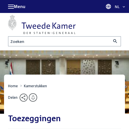
Menu
Taal sel
NL
Zoeken
Home
Kamerstukken
Delen
Toezeggingen