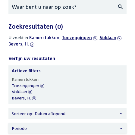
Zoeken
Zoekresultaten
(0)
U zoekt in
actieve
Kamerstukken
,
verwijder
Toezeggingen
,
verwijder
Voldaan
,
verwi
Bevers, H.
filters
filter
filter
filter
Verfijn uw resultaten
Actieve filters
Verfijn
Kamerstukken
uw
verwijder
Toezeggingen
resultaten
filter
verwijder
Voldaan
filter
verwijder
Bevers, H.
filter
Sorteer op: Datum aflopend
Periode