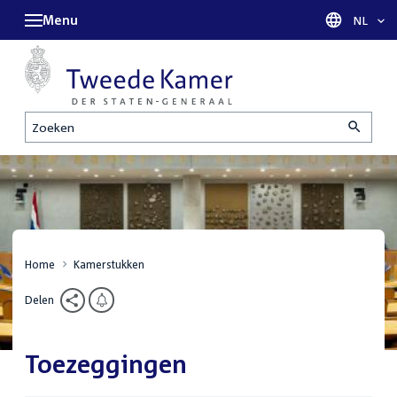
Menu
Taal sel
NL
Zoeken
Home
Kamerstukken
Delen
Toezeggingen