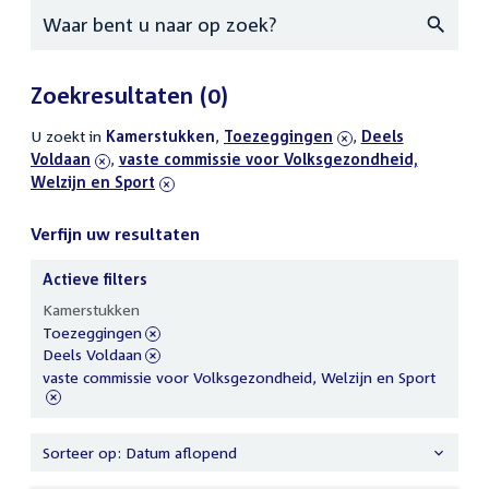
Zoeken
Zoekresultaten
(0)
U zoekt in
actieve
Kamerstukken
,
verwijder
Toezeggingen
,
verwijder
Deels
Voldaan
filters
,
verwijder
vaste commissie voor Volksgezondheid,
filter
filter
Welzijn en Sport
filter
Verfijn uw resultaten
Actieve filters
Verfijn
Kamerstukken
uw
verwijder
Toezeggingen
resultaten
filter
verwijder
Deels Voldaan
filter
verwijder
vaste commissie voor Volksgezondheid, Welzijn en Sport
filter
Sorteer op: Datum aflopend