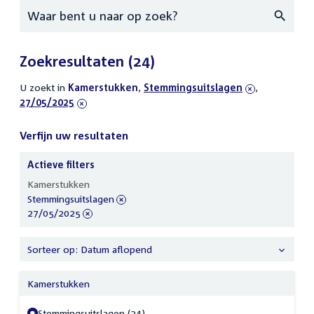
Zoeken
Zoekresultaten
(24)
U zoekt in
actieve
Kamerstukken
,
verwijder
Stemmingsuitslagen
,
verwijder
27/05/2025
filters
filter
filter
Verfijn uw resultaten
Actieve filters
Verfijn
Kamerstukken
uw
verwijder
Stemmingsuitslagen
resultaten
filter
verwijder
27/05/2025
filter
Sorteer op: Datum aflopend
Kamerstukken
Stemmingsuitslagen (24)