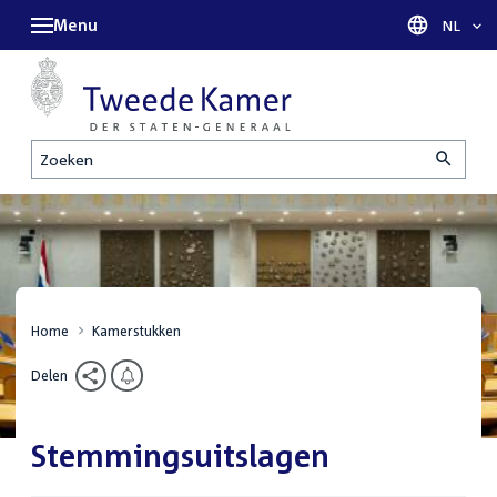
Menu
Taal sel
NL
Zoeken
Home
Kamerstukken
Delen
Stemmingsuitslagen