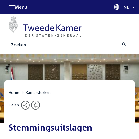
Menu
Taal sel
NL
Zoeken
Home
Kamerstukken
Delen
Stemmingsuitslagen