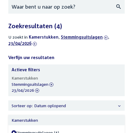
Zoeken
Zoekresultaten
(4)
U zoekt in
actieve
Kamerstukken
,
verwijder
Stemmingsuitslagen
,
verwijder
23/04/2026
filters
filter
filter
Verfijn uw resultaten
Actieve filters
Verfijn
Kamerstukken
uw
verwijder
Stemmingsuitslagen
resultaten
filter
verwijder
23/04/2026
filter
Sorteer op: Datum oplopend
Kamerstukken
Stemmingsuitslagen (4)