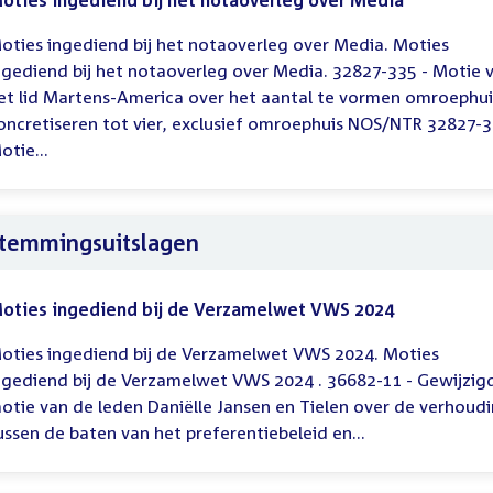
oties ingediend bij het notaoverleg over Media
oties ingediend bij het notaoverleg over Media. Moties
ngediend bij het notaoverleg over Media. 32827-335 - Motie 
et lid Martens-America over het aantal te vormen omroephu
oncretiseren tot vier, exclusief omroephuis NOS/NTR 32827-3
otie...
temmingsuitslagen
oties ingediend bij de Verzamelwet VWS 2024
oties ingediend bij de Verzamelwet VWS 2024. Moties
ngediend bij de Verzamelwet VWS 2024 . 36682-11 - Gewijzig
otie van de leden Daniëlle Jansen en Tielen over de verhoud
ussen de baten van het preferentiebeleid en...