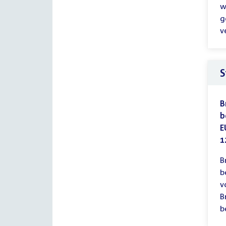
w
g
v
S
B
b
E
1
B
b
v
B
b