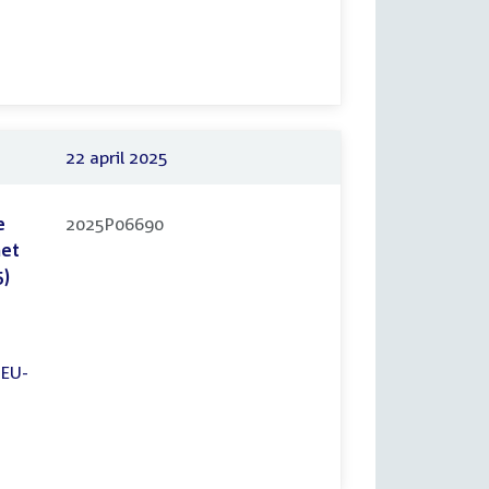
22 april 2025
e
2025P06690
het
5)
 EU-
.