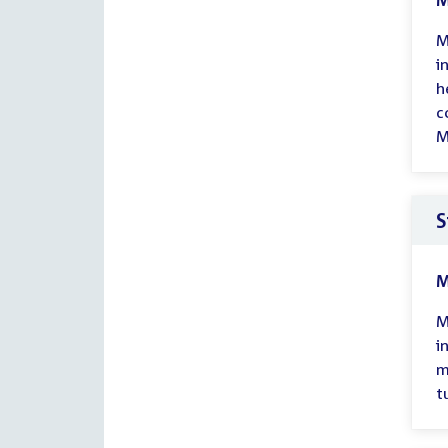
M
M
i
h
c
M
S
M
M
i
m
t