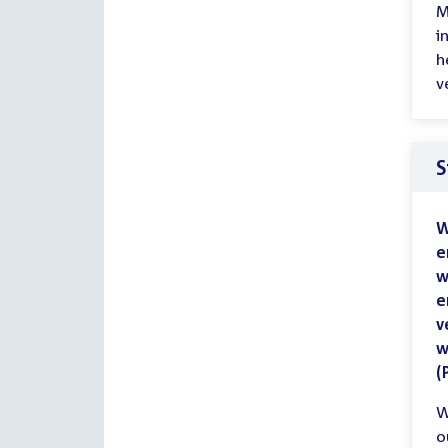
M
i
h
v
S
W
e
w
e
v
w
(
W
o