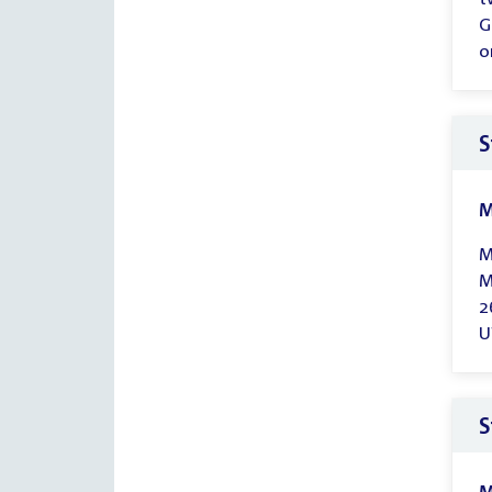
G
o
S
M
M
M
2
U
S