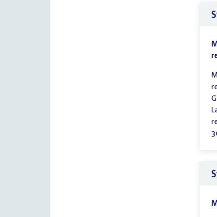
S
M
r
M
r
G
L
r
3
S
M