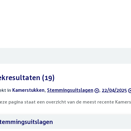
ekresultaten
(19)
ekt in
actieve
Kamerstukken
,
verwijder
Stemmingsuitslagen
,
verwijder
22/04/2025
filters
filter
filter
eze pagina staat een overzicht van de meest recente Kamers
temmingsuitslagen