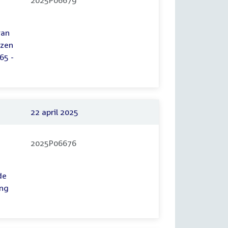
2025P06679
van
izen
65 -
22 april 2025
2025P06676
de
ing