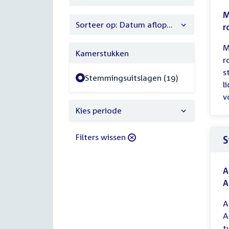
filter
M
Sorteer op: Datum aflopend
r
M
Kamerstukken
r
s
Stemmingsuitslagen (19)
l
v
Kies periode
Filters wissen
S
A
A
A
A
t