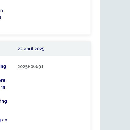
an
t
22 april 2025
ing
2025P06691
ere
 in
ing
g en