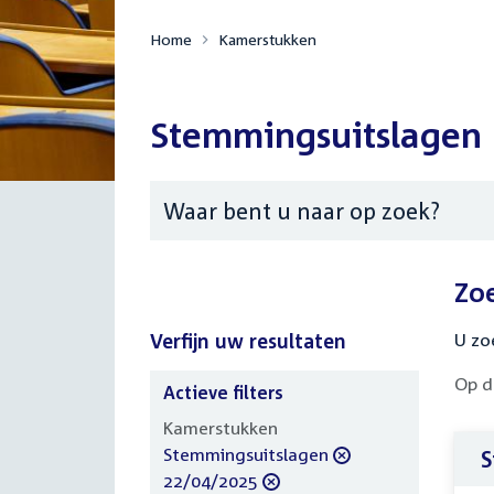
Home
Kamerstukken
Stemmingsuitslagen
Zoeken
Zo
Verfijn uw resultaten
U zo
Op d
Actieve filters
Verfijn
Kamerstukken
uw
verwijder
Stemmingsuitslagen
S
resultaten
filter
verwijder
22/04/2025