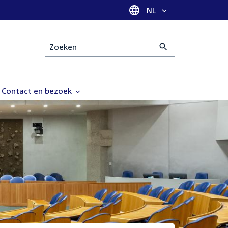
Taal selectie
NL
Zoeken
Contact en bezoek