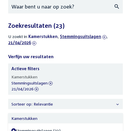
Zoeken
Zoekresultaten
(23)
U zoekt in
actieve
Kamerstukken
,
verwijder
Stemmingsuitslagen
,
verwijder
21/04/2026
filters
filter
filter
Verfijn uw resultaten
Actieve filters
Verfijn
Kamerstukken
uw
verwijder
Stemmingsuitslagen
resultaten
filter
verwijder
21/04/2026
filter
Sorteer op: Relevantie
Kamerstukken
Stemmingsuitslagen (23)