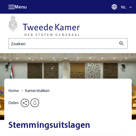
Menu
Taal sel
NL
Zoeken
Home
Kamerstukken
Delen
Stemmingsuitslagen