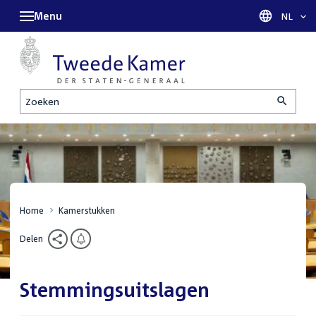
Menu
Taal sel
NL
Zoeken
Home
Kamerstukken
Delen
Stemmingsuitslagen