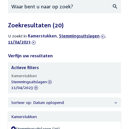
Zoeken
Zoekresultaten
(20)
U zoekt in
actieve
Kamerstukken
,
verwijder
Stemmingsuitslagen
,
verwijder
11/04/2023
filters
filter
filter
Verfijn uw resultaten
Actieve filters
Verfijn
Kamerstukken
uw
verwijder
Stemmingsuitslagen
resultaten
filter
verwijder
11/04/2023
filter
Sorteer op: Datum oplopend
Kamerstukken
Stemmingsuitslagen (20)