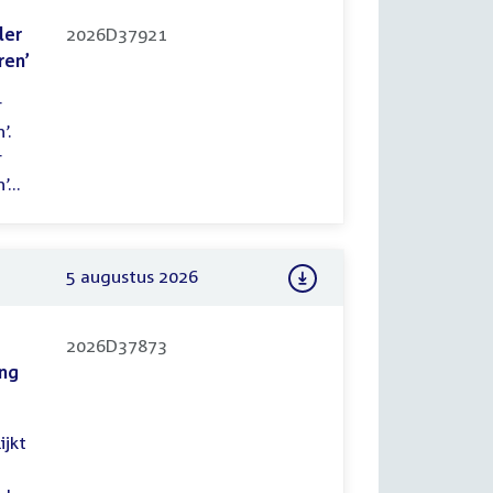
ler
2026D37921
ren’
r
’.
r
...
5 augustus 2026
2026D37873
ing
ijkt