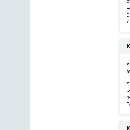
o
V
D
/.
K
A
M
A
C
h
F
K