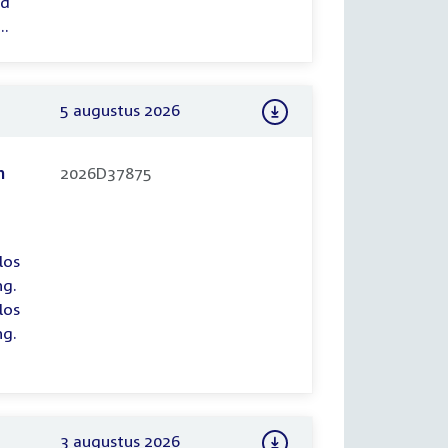
rd
..
5 augustus 2026
n
2026D37875
los
ng.
los
ng.
3 augustus 2026