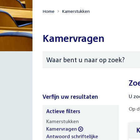
Home
Kamerstukken
Kamervragen
Zoeken
Zo
Verfijn uw resultaten
U zo
Op d
Actieve filters
Verfijn
Kamerstukken
uw
verwijder
Kamervragen
K
resultaten
filter
verwijder
Antwoord schriftelijke