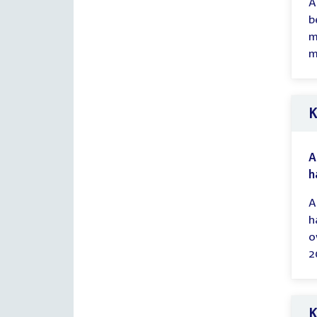
A
b
m
m
K
A
h
A
h
o
2
K