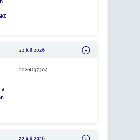
en
GKE
22 juli 2026
2026D37304
al
an
t
22 juli 2026