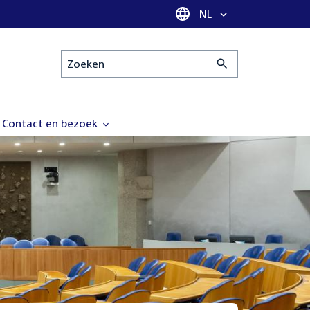
Taal selectie
NL
Zoeken
Contact en bezoek