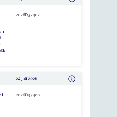
g
2026D37402
an
d
.
GKE
24 juli 2026
ai
2026D37400