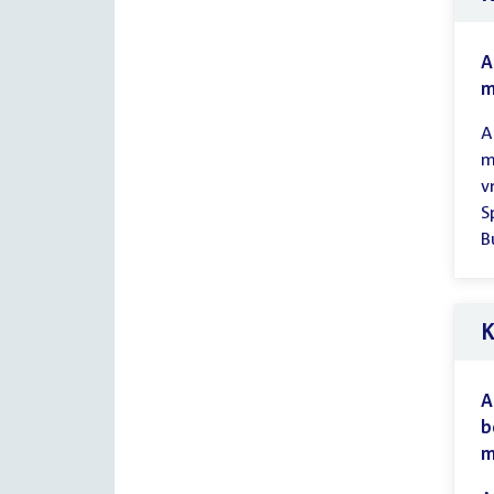
A
m
A
m
v
S
B
K
A
b
m