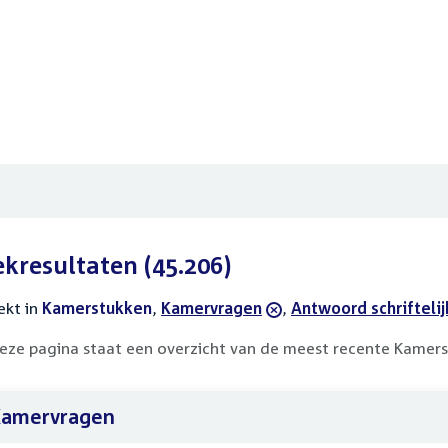
ekresultaten
(45.206)
ekt in
actieve
Kamerstukken
,
verwijder
Kamervragen
,
verwijder
Antwoord schrifteli
filters
filter
filter
eze pagina staat een overzicht van de meest recente Kamers
amervragen