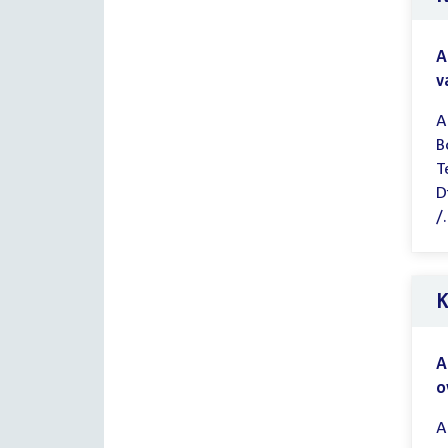
A
v
A
B
T
D
/.
K
A
o
A