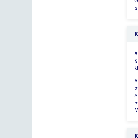
v
o
K
A
K
k
A
o
A
o
M
K