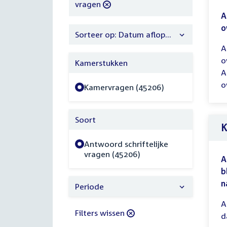
filter
vragen
A
o
Sorteer op: Datum aflopend
A
o
Kamerstukken
A
o
Kamervragen (45206)
Soort
K
Antwoord schriftelijke
vragen (45206)
A
b
n
Periode
A
Filters wissen
d