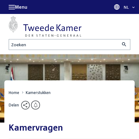
Menu
Taal sel
NL
Zoeken
Home
Kamerstukken
Delen
Kamervragen