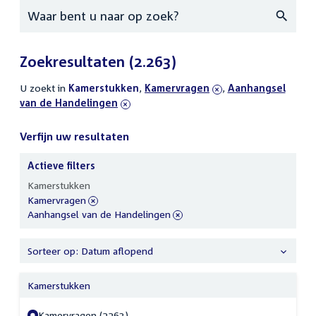
Zoeken
Zoekresultaten
(2.263)
U zoekt in
actieve
Kamerstukken
,
verwijder
Kamervragen
,
verwijder
Aanhangsel
van de Handelingen
filters
filter
filter
Verfijn uw resultaten
Actieve filters
Verfijn
Kamerstukken
uw
verwijder
Kamervragen
resultaten
filter
verwijder
Aanhangsel van de Handelingen
filter
Sorteer op: Datum aflopend
Kamerstukken
Kamervragen (2263)