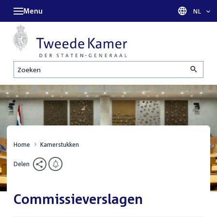
Menu
Taal sel
NL
Zoeken
Home
Kamerstukken
Delen
Commissieverslagen