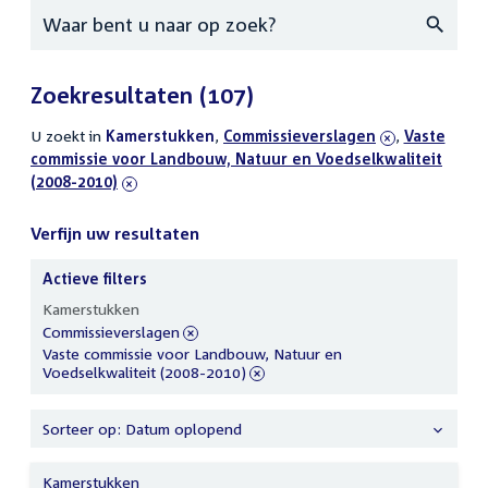
Zoeken
Zoekresultaten
(107)
U zoekt in
actieve
Kamerstukken
,
verwijder
Commissieverslagen
,
verwijder
Vaste
commissie voor Landbouw, Natuur en Voedselkwaliteit
filters
filter
filter
(2008-2010)
Verfijn uw resultaten
Actieve filters
Verfijn
Kamerstukken
uw
verwijder
Commissieverslagen
resultaten
filter
verwijder
Vaste commissie voor Landbouw, Natuur en
filter
Voedselkwaliteit (2008-2010)
Sorteer op: Datum oplopend
Kamerstukken