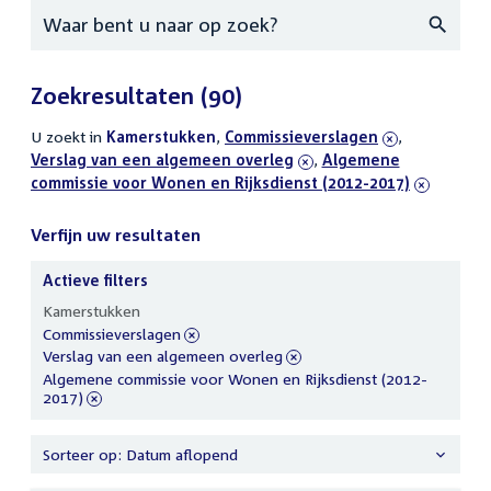
Zoeken
Zoekresultaten
(90)
U zoekt in
actieve
Kamerstukken
,
verwijder
Commissieverslagen
,
verwijder
Verslag van een algemeen overleg
filters
filter
,
verwijder
Algemene
filter
commissie voor Wonen en Rijksdienst (2012-2017)
filter
Verfijn uw resultaten
Actieve filters
Verfijn
Kamerstukken
uw
verwijder
Commissieverslagen
resultaten
filter
verwijder
Verslag van een algemeen overleg
filter
verwijder
Algemene commissie voor Wonen en Rijksdienst (2012-
filter
2017)
Sorteer op: Datum aflopend