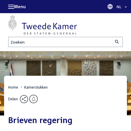
Menu
Taal sel
NL
Zoeken
Home
Kamerstukken
Delen
Brieven regering