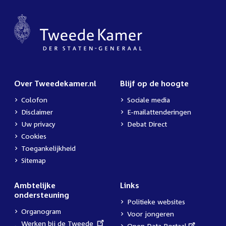
Over Tweedekamer.nl
Blijf op de hoogte
Colofon
Sociale media
Disclaimer
E-mailattenderingen
Uw privacy
Debat Direct
Cookies
Toegankelijkheid
Sitemap
Ambtelijke
Links
ondersteuning
Politieke websites
Organogram
Voor jongeren
External
Werken bij de Tweede
External
Open Data Portaal