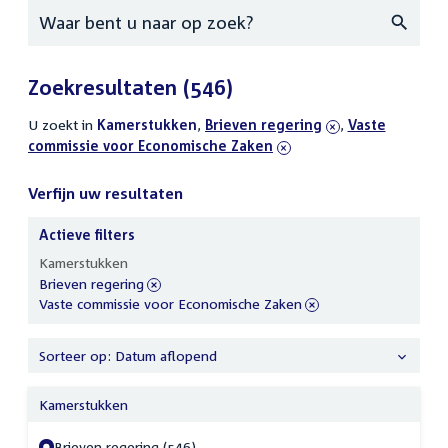
Zoeken
Zoekresultaten
(546)
U zoekt in
actieve
Kamerstukken
,
verwijder
Brieven regering
,
verwijder
Vaste
commissie voor Economische Zaken
filters
filter
filter
Verfijn uw resultaten
Actieve filters
Verfijn
Kamerstukken
uw
verwijder
Brieven regering
resultaten
filter
verwijder
Vaste commissie voor Economische Zaken
filter
Sorteer op: Datum aflopend
Kamerstukken
Brieven regering (546)