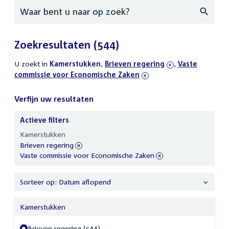
Zoeken
Zoekresultaten
(544)
U zoekt in
actieve
Kamerstukken
,
verwijder
Brieven regering
,
verwijder
Vaste
commissie voor Economische Zaken
filters
filter
filter
Verfijn uw resultaten
Actieve filters
Verfijn
Kamerstukken
uw
verwijder
Brieven regering
resultaten
filter
verwijder
Vaste commissie voor Economische Zaken
filter
Sorteer op: Datum aflopend
Kamerstukken
Brieven regering (544)