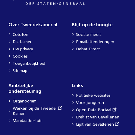
Over Tweedekamer.nl
Blijf op de hoogte
Colofon
Sociale media
Disclaimer
E-mailattenderingen
Uw privacy
Debat Direct
Cookies
Toegankelijkheid
Sitemap
Ambtelijke
Links
ondersteuning
Politieke websites
Organogram
Voor jongeren
External
Werken bij de Tweede
External
Open Data Portaal
link:
Kamer
link:
Erelijst van Gevallenen
Mandaatbesluit
External
Lijst van Gevallenen
link: