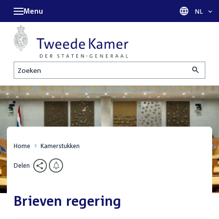
Menu
Taal sel
NL
Zoeken
Home
Kamerstukken
Delen
Brieven regering