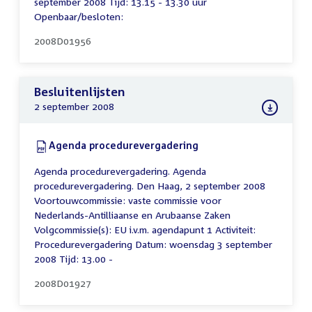
september 2008 Tijd: 13.15 - 13.30 uur
Openbaar/besloten:
2008D01956
Besluitenlijsten
2 september 2008
Download:
Agenda procedurevergadering
(PDF)
Agenda procedurevergadering. Agenda
procedurevergadering. Den Haag, 2 september 2008
Voortouwcommissie: vaste commissie voor
Nederlands-Antilliaanse en Arubaanse Zaken
Volgcommissie(s): EU i.v.m. agendapunt 1 Activiteit:
Procedurevergadering Datum: woensdag 3 september
2008 Tijd: 13.00 -
2008D01927