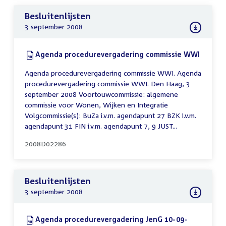
Besluitenlijsten
3 september 2008
Download:
Agenda procedurevergadering commissie WWI
(PDF)
Agenda procedurevergadering commissie WWI. Agenda
procedurevergadering commissie WWI. Den Haag, 3
september 2008 Voortouwcommissie: algemene
commissie voor Wonen, Wijken en Integratie
Volgcommissie(s): BuZa i.v.m. agendapunt 27 BZK i.v.m.
agendapunt 31 FIN i.v.m. agendapunt 7, 9 JUST...
2008D02286
Besluitenlijsten
3 september 2008
Download:
Agenda procedurevergadering JenG 10-09-