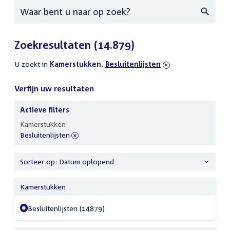
Zoeken
Zoekresultaten
(14.879)
U zoekt in
actieve
Kamerstukken
,
verwijder
Besluitenlijsten
filters
filter
Verfijn uw resultaten
Actieve filters
Verfijn
Kamerstukken
uw
verwijder
Besluitenlijsten
resultaten
filter
Sorteer op: Datum oplopend
Kamerstukken
Besluitenlijsten (14879)