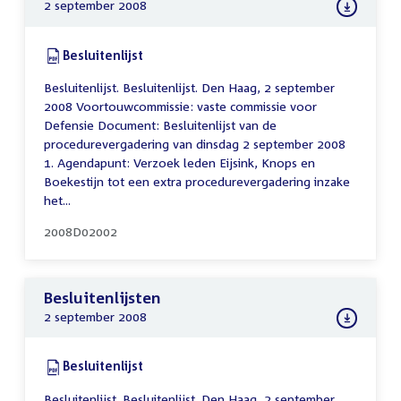
2 september 2008
Download:
Besluitenlijst
(PDF)
Besluitenlijst. Besluitenlijst. Den Haag, 2 september
2008 Voortouwcommissie: vaste commissie voor
Defensie Document: Besluitenlijst van de
procedurevergadering van dinsdag 2 september 2008
1. Agendapunt: Verzoek leden Eijsink, Knops en
Boekestijn tot een extra procedurevergadering inzake
het...
2008D02002
Besluitenlijsten
2 september 2008
Download:
Besluitenlijst
(PDF)
Besluitenlijst. Besluitenlijst. Den Haag, 2 september