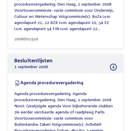
procedurevergadering. Den Haag, 2 september 2008
Voortouwcommissie: vaste commissie voor Onderwijs,
Cultuur en Wetenschap Volgcommissie(s): BuZa i.v.m.
agendapunt 21, 22 BZK i.v.m. agendapunt 10, 54 EZ
i.v.m. agendapunt 54 FIN i.v.m. agendapunt 22...
2008D01916
Besluitenlijsten
1 september 2008
Download:
Agenda procedurevergadering
(PDF)
Agenda procedurevergadering. Agenda
procedurevergadering. Den Haag, 1 september 2008
Noot: Gewijzigde agenda Voor bijbehorende stukken
zie eerder verstuurde agenda of raadpleeg Parlis
Voortouwcommissie: vaste commissie voor
Buitenlandse Zaken Volgcommissie(s): Activiteit:
Procedurevergadering Datum: dinsdag 2 septem