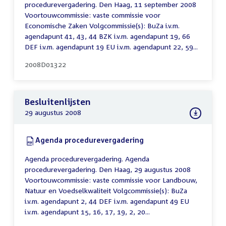
procedurevergadering. Den Haag, 11 september 2008
Voortouwcommissie: vaste commissie voor
Economische Zaken Volgcommissie(s): BuZa i.v.m.
agendapunt 41, 43, 44 BZK i.v.m. agendapunt 19, 66
DEF i.v.m. agendapunt 19 EU i.v.m. agendapunt 22, 59...
2008D01322
Besluitenlijsten
29 augustus 2008
Download:
Agenda procedurevergadering
(PDF)
Agenda procedurevergadering. Agenda
procedurevergadering. Den Haag, 29 augustus 2008
Voortouwcommissie: vaste commissie voor Landbouw,
Natuur en Voedselkwaliteit Volgcommissie(s): BuZa
i.v.m. agendapunt 2, 44 DEF i.v.m. agendapunt 49 EU
i.v.m. agendapunt 15, 16, 17, 19, 2, 20...