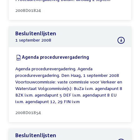
2008D01824
Besluitenlijsten
1 september 2008
Download:
Agenda procedurevergadering
(PDF)
Agenda procedurevergadering. Agenda
procedurevergadering. Den Haag, 1 september 2008
Voortouwcommissie: vaste commissie voor Verkeer en
Waterstaat Volgcommissie(s): BuZa i.v.m. agendapunt 8
BZK i.v.m. agendapunt 5 DEF i.v.m. agendapunt 8 EU
i.v.m. agendapunt 12, 29 FIN i.v.m
2008D01854
Besluitenlijsten