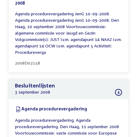
2008
(PDF)
Agenda procedurevergadering JenG 10-09-2008.
Agenda procedurevergadering JenG 10-09-2008. Den
Haag, 10 september 2008 Voortouwcommissie:
algemene commissie voor Jeugd en Gezin
Volgcommissie(s): JUST i.v.m. agendapunt 14 NAAZ i.v.m.
agendapunt 14 OCW i.v.m. agendapunt 5 Activiteit:
Procedureverga
2008D02158
Besluitenlijsten
3 september 2008
Download:
Agenda procedurevergadering
(PDF)
Agenda procedurevergadering. Agenda
procedurevergadering. Den Haag, 11 september 2008
Voortouwcommissie: vaste commissie voor Europese