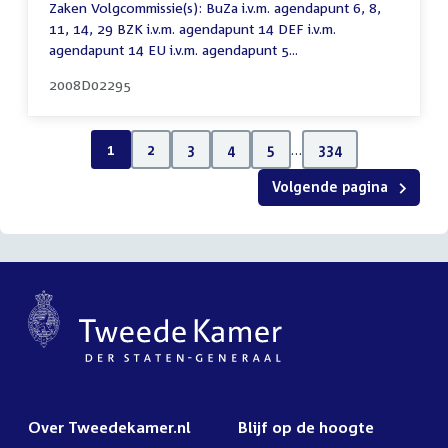
Zaken Volgcommissie(s): BuZa i.v.m. agendapunt 6, 8,
11, 14, 29 BZK i.v.m. agendapunt 14 DEF i.v.m.
agendapunt 14 EU i.v.m. agendapunt 5...
2008D02295
1
2
3
4
5
…
334
Volgende pagina
Over Tweedekamer.nl
Blijf op de hoogte