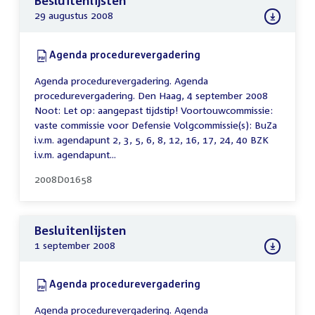
Besluitenlijsten
29 augustus 2008
Download:
Agenda procedurevergadering
(PDF)
Agenda procedurevergadering. Agenda
procedurevergadering. Den Haag, 4 september 2008
Noot: Let op: aangepast tijdstip! Voortouwcommissie:
vaste commissie voor Defensie Volgcommissie(s): BuZa
i.v.m. agendapunt 2, 3, 5, 6, 8, 12, 16, 17, 24, 40 BZK
i.v.m. agendapunt...
2008D01658
Besluitenlijsten
1 september 2008
Download:
Agenda procedurevergadering
(PDF)
Agenda procedurevergadering. Agenda