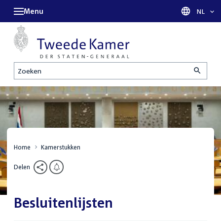
Menu
Taal sel
NL
Zoeken
Home
Kamerstukken
Delen
Besluitenlijsten