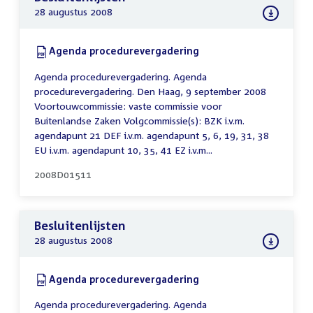
28 augustus 2008
Download:
Agenda procedurevergadering
(PDF)
Agenda procedurevergadering. Agenda
procedurevergadering. Den Haag, 9 september 2008
Voortouwcommissie: vaste commissie voor
Buitenlandse Zaken Volgcommissie(s): BZK i.v.m.
agendapunt 21 DEF i.v.m. agendapunt 5, 6, 19, 31, 38
EU i.v.m. agendapunt 10, 35, 41 EZ i.v.m...
2008D01511
Besluitenlijsten
28 augustus 2008
Download:
Agenda procedurevergadering
(PDF)
Agenda procedurevergadering. Agenda