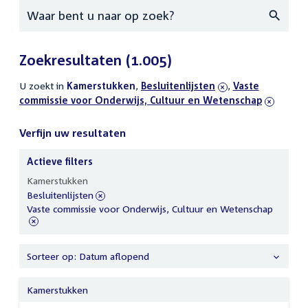
Zoeken
Zoekresultaten
(1.005)
U zoekt in
actieve
Kamerstukken
,
verwijder
Besluitenlijsten
,
verwijder
Vaste
commissie voor Onderwijs, Cultuur en Wetenschap
filters
filter
filter
Verfijn uw resultaten
Actieve filters
Verfijn
Kamerstukken
uw
verwijder
Besluitenlijsten
resultaten
filter
verwijder
Vaste commissie voor Onderwijs, Cultuur en Wetenschap
filter
Sorteer op: Datum aflopend
Kamerstukken