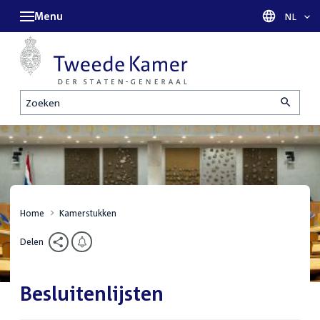
Menu
Taal sel
NL
Zoeken
Home
Kamerstukken
Delen
Besluitenlijsten