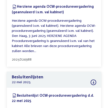
Download:
Herziene agenda OCW-procedurevergadering
(geannuleerd i.v.m. val kabinet)
(PDF)
Herziene agenda OCW-procedurevergadering
(geannuleerd i.v.m. val kabinet). Herziene agenda OCW-
procedurevergadering (geannuleerd i.v.m. val kabinet).
Den Haag, 3 juni 2025 HERZIENE AGENDA
Procedurevergadering is geannuleerd i.v.m. val van het
kabinet Alle brieven van deze procedurevergadering
zullen worden...
2025D24988
Besluitenlijsten
22 mei 2025
Download:
Besluitenlijst OCW-procedurevergadering d.d.
22 mei 2025
(PDF)