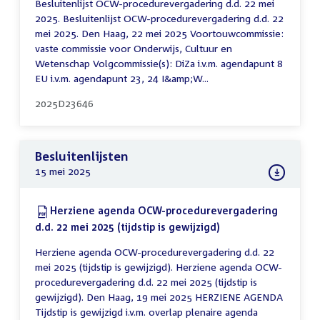
Besluitenlijst OCW-procedurevergadering d.d. 22 mei
2025. Besluitenlijst OCW-procedurevergadering d.d. 22
mei 2025. Den Haag, 22 mei 2025 Voortouwcommissie:
vaste commissie voor Onderwijs, Cultuur en
Wetenschap Volgcommissie(s): DiZa i.v.m. agendapunt 8
EU i.v.m. agendapunt 23, 24 I&amp;W...
2025D23646
Besluitenlijsten
15 mei 2025
Download:
Herziene agenda OCW-procedurevergadering
d.d. 22 mei 2025 (tijdstip is gewijzigd)
(PDF)
Herziene agenda OCW-procedurevergadering d.d. 22
mei 2025 (tijdstip is gewijzigd). Herziene agenda OCW-
procedurevergadering d.d. 22 mei 2025 (tijdstip is
gewijzigd). Den Haag, 19 mei 2025 HERZIENE AGENDA
Tijdstip is gewijzigd i.v.m. overlap plenaire agenda