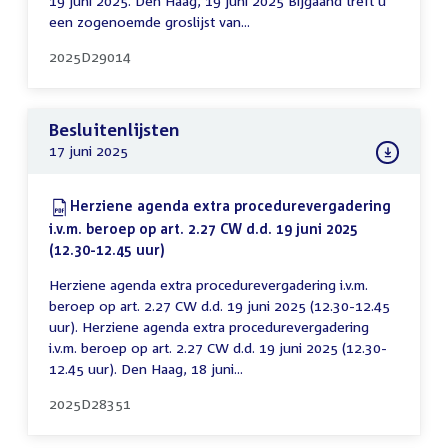
19 juni 2025. Den Haag, 19 juni 2025 Bijgaand treft u
een zogenoemde groslijst van...
2025D29014
Besluitenlijsten
17 juni 2025
Download:
Herziene agenda extra procedurevergadering
i.v.m. beroep op art. 2.27 CW d.d. 19 juni 2025
(12.30-12.45 uur)
(PDF)
Herziene agenda extra procedurevergadering i.v.m.
beroep op art. 2.27 CW d.d. 19 juni 2025 (12.30-12.45
uur). Herziene agenda extra procedurevergadering
i.v.m. beroep op art. 2.27 CW d.d. 19 juni 2025 (12.30-
12.45 uur). Den Haag, 18 juni...
2025D28351