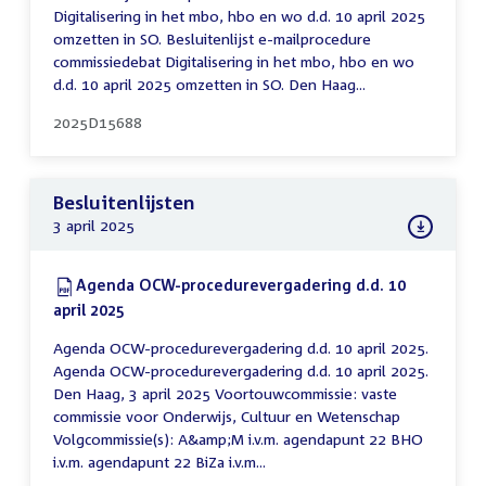
Digitalisering in het mbo, hbo en wo d.d. 10 april 2025
omzetten in SO. Besluitenlijst e-mailprocedure
commissiedebat Digitalisering in het mbo, hbo en wo
d.d. 10 april 2025 omzetten in SO. Den Haag...
2025D15688
Besluitenlijsten
3 april 2025
Download:
Agenda OCW-procedurevergadering d.d. 10
april 2025
(PDF)
Agenda OCW-procedurevergadering d.d. 10 april 2025.
Agenda OCW-procedurevergadering d.d. 10 april 2025.
Den Haag, 3 april 2025 Voortouwcommissie: vaste
commissie voor Onderwijs, Cultuur en Wetenschap
Volgcommissie(s): A&amp;M i.v.m. agendapunt 22 BHO
i.v.m. agendapunt 22 BiZa i.v.m...