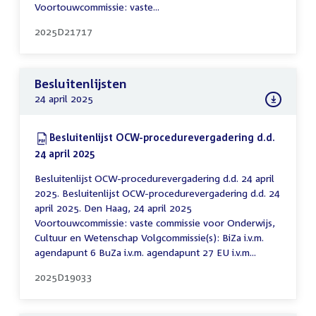
Voortouwcommissie: vaste...
2025D21717
Besluitenlijsten
24 april 2025
Download:
Besluitenlijst OCW-procedurevergadering d.d.
24 april 2025
(PDF)
Besluitenlijst OCW-procedurevergadering d.d. 24 april
2025. Besluitenlijst OCW-procedurevergadering d.d. 24
april 2025. Den Haag, 24 april 2025
Voortouwcommissie: vaste commissie voor Onderwijs,
Cultuur en Wetenschap Volgcommissie(s): BiZa i.v.m.
agendapunt 6 BuZa i.v.m. agendapunt 27 EU i.v.m...
2025D19033