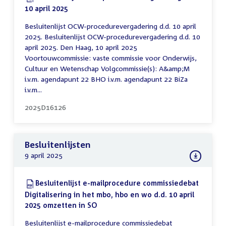
10 april 2025
(PDF)
Besluitenlijst OCW-procedurevergadering d.d. 10 april
2025. Besluitenlijst OCW-procedurevergadering d.d. 10
april 2025. Den Haag, 10 april 2025
Voortouwcommissie: vaste commissie voor Onderwijs,
Cultuur en Wetenschap Volgcommissie(s): A&amp;M
i.v.m. agendapunt 22 BHO i.v.m. agendapunt 22 BiZa
i.v.m...
2025D16126
Besluitenlijsten
9 april 2025
Download:
Besluitenlijst e-mailprocedure commissiedebat
Digitalisering in het mbo, hbo en wo d.d. 10 april
2025 omzetten in SO
(PDF)
Besluitenlijst e-mailprocedure commissiedebat