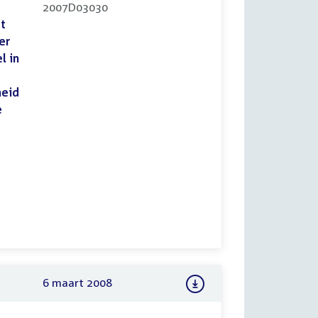
2007D03030
et
er
l in
heid
e
6 maart 2008