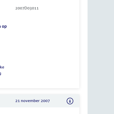
2007D03011
n op
jke
g
21 november 2007