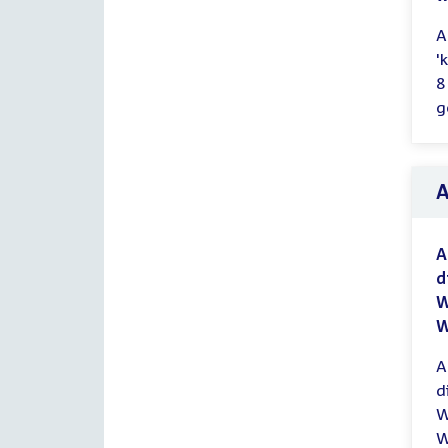
A
'
8
g
A
d
W
W
A
d
W
W