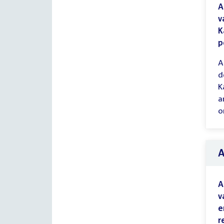
A
v
K
p
A
d
K
a
o
A
v
e
r