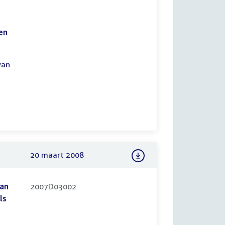
en
van
20 maart 2008
van
2007D03002
ls