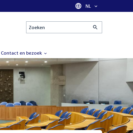
Taal selectie
NL
Zoeken
Contact en bezoek