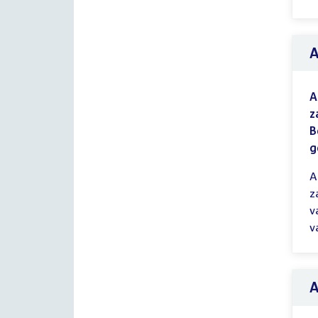
A
z
B
g
A
z
v
v