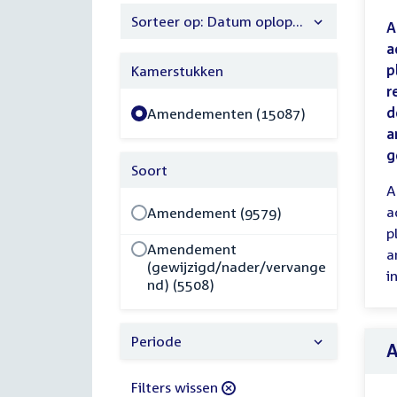
Sorteer op: Datum oplopend
A
a
p
Kamerstukken
r
d
Amendementen (15087)
a
g
Soort
A
a
Amendement (9579)
p
Amendement
a
(gewijzigd/nader/vervange
i
nd) (5508)
Periode
Filters wissen