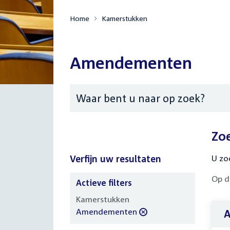
Home
Kamerstukken
Amendementen
Zoeken
Zo
Verfijn uw resultaten
U zo
Op d
Actieve filters
Verfijn
Kamerstukken
uw
verwijder
Amendementen
resultaten
filter