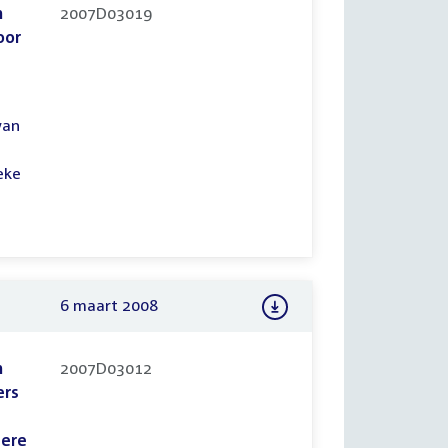
n
2007D03019
oor
van
eke
6 maart 2008
n
2007D03012
ers
dere