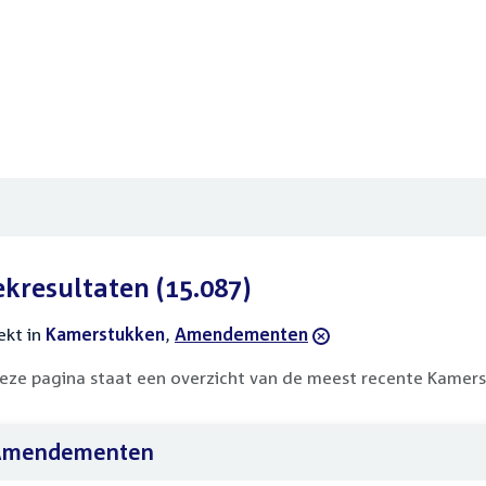
ekresultaten
(15.087)
ekt in
actieve
Kamerstukken
,
verwijder
Amendementen
filters
filter
eze pagina staat een overzicht van de meest recente Kamers
Amendementen