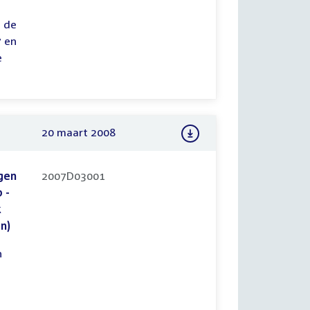
 de
7 en
e
20 maart 2008
gen
2007D03001
 -
k
n)
n