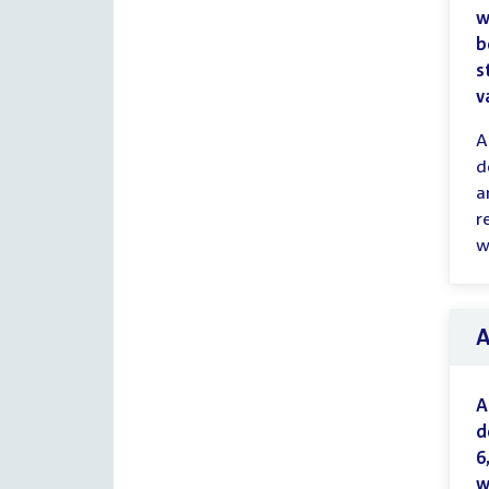
w
b
s
v
A
d
a
r
w
A
d
6
w