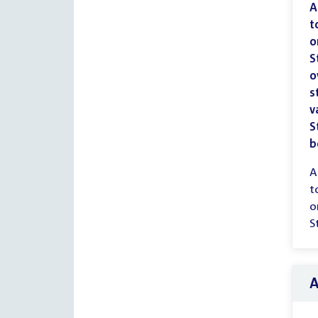
A
t
o
S
o
s
v
S
b
A
t
o
S