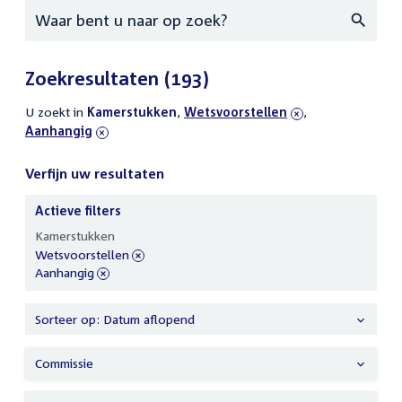
Zoeken
Zoekresultaten
(193)
U zoekt in
actieve
Kamerstukken
,
verwijder
Wetsvoorstellen
,
verwijder
Aanhangig
filters
filter
filter
Verfijn uw resultaten
Actieve filters
Verfijn
Kamerstukken
uw
verwijder
Wetsvoorstellen
resultaten
filter
verwijder
Aanhangig
filter
Sorteer op: Datum aflopend
Commissie