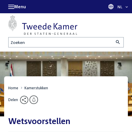
Menu
Taal sel
NL
Zoeken
Home
Kamerstukken
Delen
Wetsvoorstellen