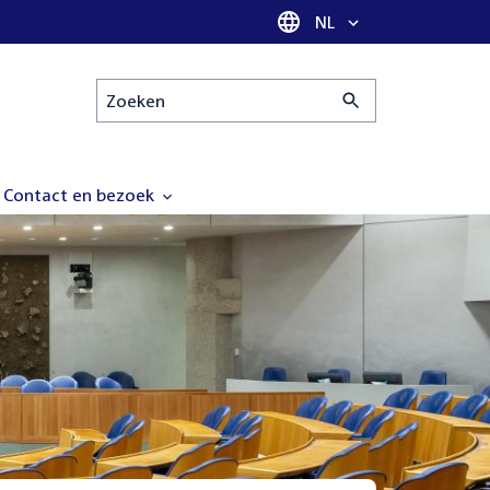
Taal selectie
NL
Zoeken
Contact en bezoek