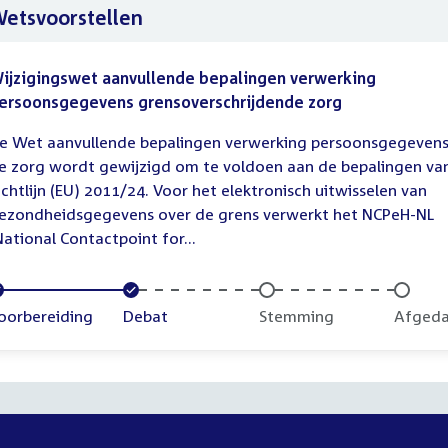
etsvoorstellen
ijzigingswet aanvullende bepalingen verwerking
ersoonsgegevens grensoverschrijdende zorg
e Wet aanvullende bepalingen verwerking persoonsgegevens
e zorg wordt gewijzigd om te voldoen aan de bepalingen va
ichtlijn (EU) 2011/24. Voor het elektronisch uitwisselen van
ezondheidsgegevens over de grens verwerkt het NCPeH-NL
National Contactpoint for...
oltooid:
oorbereiding
Voltooid:
Debat
Onvoltooid:
Stemming
Onvolt
Afged