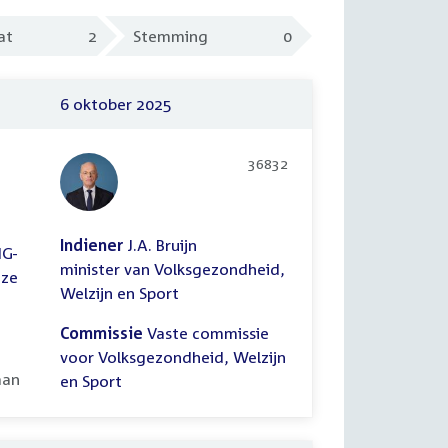
at
2
Stemming
0
6 oktober 2025
36832
Indiener
J.A. Bruijn
IG-
minister van Volksgezondheid,
 ze
Welzijn en Sport
Commissie
Vaste commissie
voor Volksgezondheid, Welzijn
ooid:
aan
en Sport