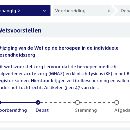
nhangig 2
Voorbereiding
0
Deb
etsvoorstellen
ijziging van de Wet op de beroepen in de individuele
ezondheidszorg
it wetsvoorstel zorgt ervoor dat de beroepen medisch
ulpverlener acute zorg (MHAZ) en klinisch fysicus (KF) in het B
egister komen. Hierdoor krijgen ze titelbescherming en vallen
nder het tuchtrecht. Artikelen 3 en 47 van de...
oltooid:
oorbereiding
Voltooid:
Debat
Onvoltooid:
Stemming
Onvolt
Afged