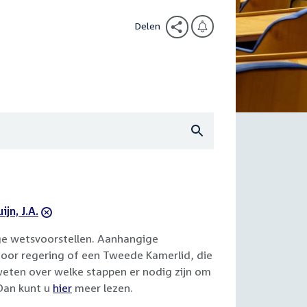
Delen
rwijder
ijn, J.A.
ter
ge wetsvoorstellen. Aanhangige
door regering of een Tweede Kamerlid, die
ten over welke stappen er nodig zijn om
Dan kunt u
hier
meer lezen.