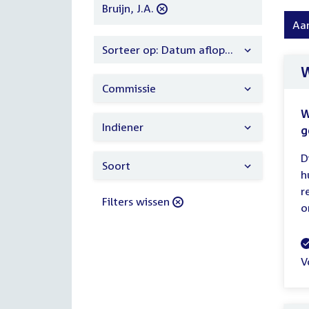
filter
verwijder
Bruijn, J.A.
filter
Aa
Sorteer op: Datum aflopend
W
Commissie
W
Indiener
g
D
Soort
h
r
Filters wissen
o
V
V