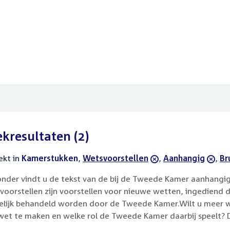
ekresultaten
(2)
ekt in
actieve
Kamerstukken
,
verwijder
Wetsvoorstellen
,
verwijder
Aanhangig
,
ve
Bru
filters
filter
filter
fil
onder vindt u de tekst van de bij de Tweede Kamer aanhangi
voorstellen zijn voorstellen voor nieuwe wetten, ingediend 
lijk behandeld worden door de Tweede Kamer.Wilt u meer we
wet te maken en welke rol de Tweede Kamer daarbij speelt? 