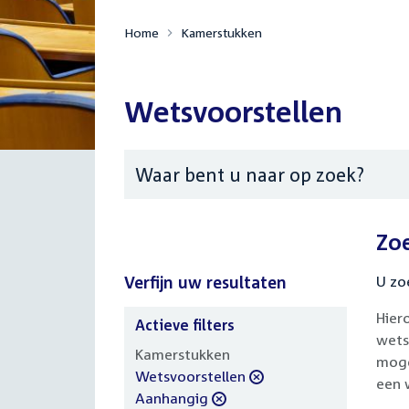
Home
Kamerstukken
Wetsvoorstellen
Zoeken
Zo
Verfijn uw resultaten
U zo
Hier
Actieve filters
wets
Verfijn
Kamerstukken
moge
uw
verwijder
Wetsvoorstellen
een 
resultaten
filter
verwijder
Aanhangig