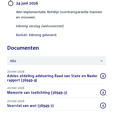
24 juni 2026
Wet implementatie Richtlijn loontransparantie mannen
en vrouwen
Inbreng verslag (wetsvoorstel)
Besluit: Inbreng geleverd.
Documenten
Alle
20 mei 2026
Download
Advies afdeling advisering Raad van State en Nader
bestand:
rapport (36949-4)
(PDF)
20 mei 2026
Download
Memorie van toelichting (36949-3)
(PDF)
bestand:
20 mei 2026
Download
Voorstel van wet (36949-2)
(PDF)
bestand: