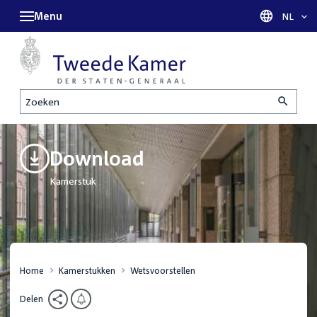
Menu
Taal sel
NL
Zoeken
Download
Kamerstuk
Home
Kamerstukken
Wetsvoorstellen
Delen