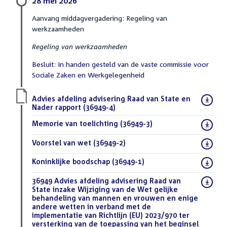
28 mei 2026
Aanvang middagvergadering: Regeling van
werkzaamheden
Regeling van werkzaamheden
Besluit: In handen gesteld van de vaste commissie voor
Sociale Zaken en Werkgelegenheid
Download
Advies afdeling advisering Raad van State en
bestand:
Nader rapport (36949-4)
(PDF)
Download
Memorie van toelichting (36949-3)
(PDF)
bestand:
Download
Voorstel van wet (36949-2)
(PDF)
bestand:
Download
Koninklijke boodschap (36949-1)
(PDF)
bestand:
Download
36949 Advies afdeling advisering Raad van
bestand:
State inzake Wijziging van de Wet gelijke
behandeling van mannen en vrouwen en enige
andere wetten in verband met de
implementatie van Richtlijn (EU) 2023/970 ter
versterking van de toepassing van het beginsel