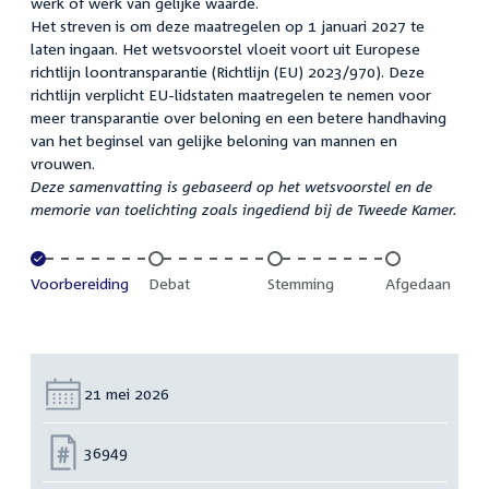
werk of werk van gelijke waarde.
Het streven is om deze maatregelen op 1 januari 2027 te
laten ingaan. Het wetsvoorstel vloeit voort uit Europese
richtlijn loontransparantie (Richtlijn (EU) 2023/970). Deze
richtlijn verplicht EU-lidstaten maatregelen te nemen voor
meer transparantie over beloning en een betere handhaving
van het beginsel van gelijke beloning van mannen en
vrouwen.
Deze samenvatting is gebaseerd op het wetsvoorstel en de
memorie van toelichting zoals ingediend bij de Tweede Kamer.
Voltooid:
Voorbereiding
Onvoltooid:
Debat
Onvoltooid:
Stemming
Onvoltooid:
Afgedaan
Datum:
21 mei 2026
Nummer:
36949