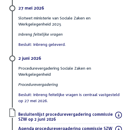
27 mei 2026
Slotwet ministerie van Sociale Zaken en
Werkgelegenheid 2025
Inbreng feitelijke vragen
Besluit: Inbreng geleverd.
2 juni 2026
Procedurevergadering Sociale Zaken en
Werkgelegenheid
Procedurevergadering
Besluit: Inbreng feitelijke vragen is centraal vastgesteld
op 27 mei 2026.
Download
Besluitenlijst procedurevergadering commissie
bestand:
SZW op 2 juni 2026
(PDF)
Download
Agenda procedurevergadering commissie SZW