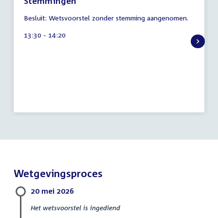
Stemmingen
7
Besluit: Wetsvoorstel zonder stemming aangenomen.
augustus
2026
Tijd
13:30 - 14:20
activiteit:
Wetgevingsproces
20 mei 2026
Het wetsvoorstel is ingediend