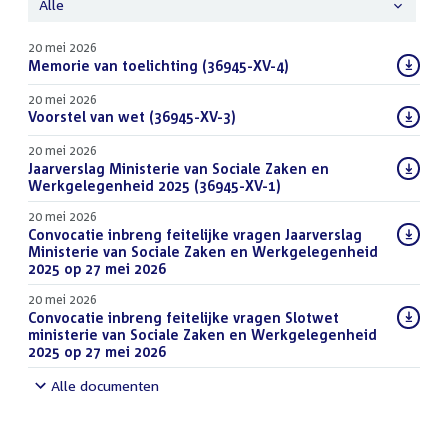
Alle
20 mei 2026
Download
Memorie van toelichting (36945-XV-4)
(PDF)
bestand:
20 mei 2026
Download
Voorstel van wet (36945-XV-3)
(PDF)
bestand:
20 mei 2026
Download
Jaarverslag Ministerie van Sociale Zaken en
bestand:
Werkgelegenheid 2025 (36945-XV-1)
(PDF)
20 mei 2026
Download
Convocatie inbreng feitelijke vragen Jaarverslag
bestand:
Ministerie van Sociale Zaken en Werkgelegenheid
2025 op 27 mei 2026
(PDF)
20 mei 2026
Download
Convocatie inbreng feitelijke vragen Slotwet
bestand:
ministerie van Sociale Zaken en Werkgelegenheid
2025 op 27 mei 2026
(PDF)
Alle documenten