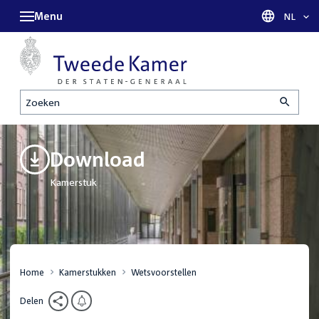
Menu
Taal sel
NL
Zoeken
Download
Kamerstuk
Home
Kamerstukken
Wetsvoorstellen
Delen