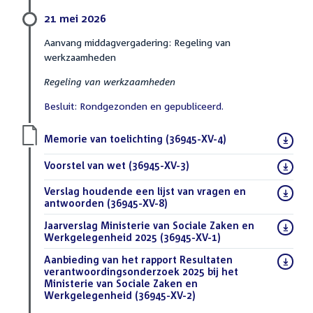
21 mei 2026
Aanvang middagvergadering: Regeling van
werkzaamheden
Regeling van werkzaamheden
Besluit: Rondgezonden en gepubliceerd.
Download
Memorie van toelichting (36945-XV-4)
(PDF)
bestand:
Download
Voorstel van wet (36945-XV-3)
(PDF)
bestand:
Download
Verslag houdende een lijst van vragen en
bestand:
antwoorden (36945-XV-8)
(DOCX)
Download
Jaarverslag Ministerie van Sociale Zaken en
bestand:
Werkgelegenheid 2025 (36945-XV-1)
(PDF)
Download
Aanbieding van het rapport Resultaten
bestand:
verantwoordingsonderzoek 2025 bij het
Ministerie van Sociale Zaken en
Werkgelegenheid (36945-XV-2)
(PDF)