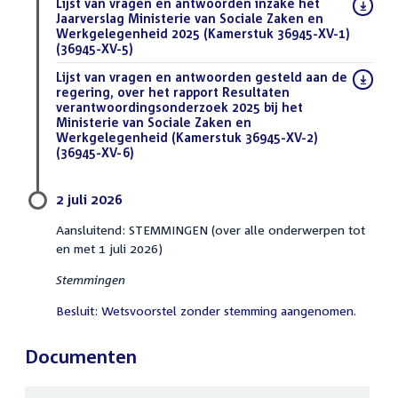
Download
Lijst van vragen en antwoorden inzake het
bestand:
Jaarverslag Ministerie van Sociale Zaken en
Werkgelegenheid 2025 (Kamerstuk 36945-XV-1)
(36945-XV-5)
(DOCX)
Download
Lijst van vragen en antwoorden gesteld aan de
bestand:
regering, over het rapport Resultaten
verantwoordingsonderzoek 2025 bij het
Ministerie van Sociale Zaken en
Werkgelegenheid (Kamerstuk 36945-XV-2)
(36945-XV-6)
(DOCX)
2 juli 2026
Aansluitend: STEMMINGEN (over alle onderwerpen tot
en met 1 juli 2026)
Stemmingen
Besluit: Wetsvoorstel zonder stemming aangenomen.
Documenten