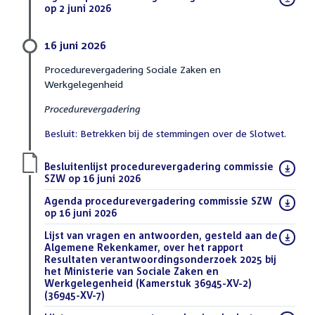
bestand:
op 2 juni 2026
(PDF)
16 juni 2026
Procedurevergadering Sociale Zaken en
Werkgelegenheid
Procedurevergadering
Besluit: Betrekken bij de stemmingen over de Slotwet.
Download
Besluitenlijst procedurevergadering commissie
bestand:
SZW op 16 juni 2026
(PDF)
Download
Agenda procedurevergadering commissie SZW
bestand:
op 16 juni 2026
(PDF)
Download
Lijst van vragen en antwoorden, gesteld aan de
bestand:
Algemene Rekenkamer, over het rapport
Resultaten verantwoordingsonderzoek 2025 bij
het Ministerie van Sociale Zaken en
Werkgelegenheid (Kamerstuk 36945-XV-2)
(36945-XV-7)
(DOCX)