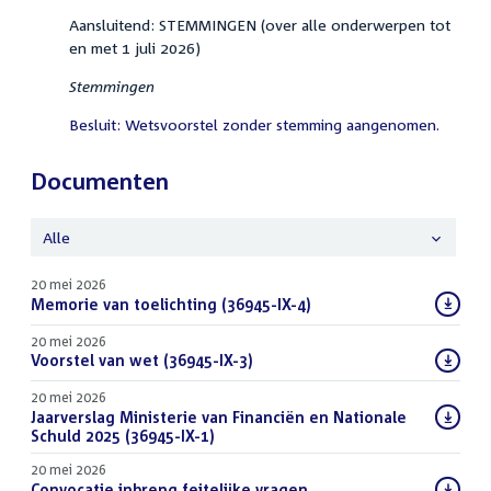
Aansluitend: STEMMINGEN (over alle onderwerpen tot
en met 1 juli 2026)
Stemmingen
Besluit: Wetsvoorstel zonder stemming aangenomen.
Documenten
Alle
20 mei 2026
Download
Memorie van toelichting (36945-IX-4)
(PDF)
bestand:
20 mei 2026
Download
Voorstel van wet (36945-IX-3)
(PDF)
bestand:
20 mei 2026
Download
Jaarverslag Ministerie van Financiën en Nationale
bestand:
Schuld 2025 (36945-IX-1)
(PDF)
20 mei 2026
Download
Convocatie inbreng feitelijke vragen