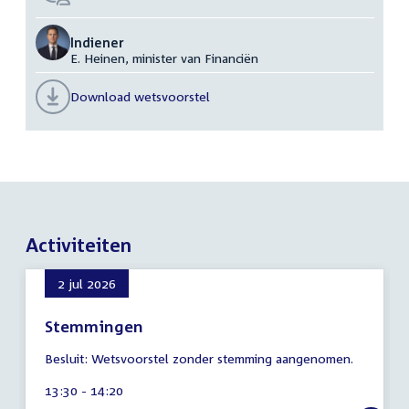
Indiener
E. Heinen, minister van Financiën
Download wetsvoorstel
Activiteiten
2 jul 2026
Stemmingen
7
Besluit: Wetsvoorstel zonder stemming aangenomen.
augustus
2026
Tijd
13:30 - 14:20