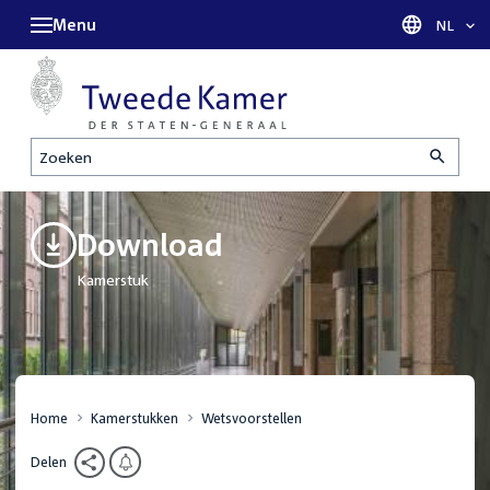
Menu
Taal sel
NL
Zoeken
Download
Kamerstuk
Home
Kamerstukken
Wetsvoorstellen
Delen