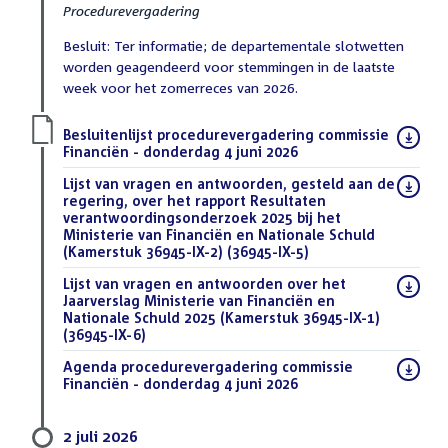
Procedurevergadering
Besluit: Ter informatie; de departementale slotwetten
worden geagendeerd voor stemmingen in de laatste
week voor het zomerreces van 2026.
Download
Besluitenlijst procedurevergadering commissie
bestand:
Financiën - donderdag 4 juni 2026
(PDF)
Download
Lijst van vragen en antwoorden, gesteld aan de
bestand:
regering, over het rapport Resultaten
verantwoordingsonderzoek 2025 bij het
Ministerie van Financiën en Nationale Schuld
(Kamerstuk 36945-IX-2) (36945-IX-5)
(DOCX)
Download
Lijst van vragen en antwoorden over het
bestand:
Jaarverslag Ministerie van Financiën en
Nationale Schuld 2025 (Kamerstuk 36945-IX-1)
(36945-IX-6)
(DOCX)
Download
Agenda procedurevergadering commissie
bestand:
Financiën - donderdag 4 juni 2026
(PDF)
2 juli 2026