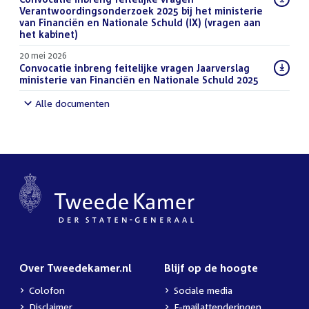
bestand:
Verantwoordingsonderzoek 2025 bij het ministerie
van Financiën en Nationale Schuld (IX) (vragen aan
het kabinet)
(PDF)
20 mei 2026
Download
Convocatie inbreng feitelijke vragen Jaarverslag
bestand:
ministerie van Financiën en Nationale Schuld 2025
(PDF)
Alle documenten
Over Tweedekamer.nl
Blijf op de hoogte
Colofon
Sociale media
Disclaimer
E-mailattenderingen