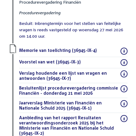
Procedurevergadering Financiën
Procedurevergadering
Besluit: Inbrengtermijn voor het stellen van feitelijke
vragen is reeds vastgesteld op woensdag 27 mei 2026
om 14.00 uur.
Download
Memorie van toelichting (36945-IX-4)
(PDF)
bestand:
Download
Voorstel van wet (36945-IX-3)
(PDF)
bestand:
Download
Verslag houdende een lijst van vragen en
bestand:
antwoorden (36945-IX-7)
(DOCX)
Download
Besluitenlijst procedurevergadering commissie
bestand:
Financiën - donderdag 21 mei 2026
(PDF)
Download
Jaarverslag Ministerie van Financiën en
bestand:
Nationale Schuld 2025 (36945-IX-1)
(PDF)
Download
Aanbieding van het rapport Resultaten
bestand:
verantwoordingsonderzoek 2025 bij het
Ministerie van Financiën en Nationale Schuld
(36945-IX-2)
(PDF)