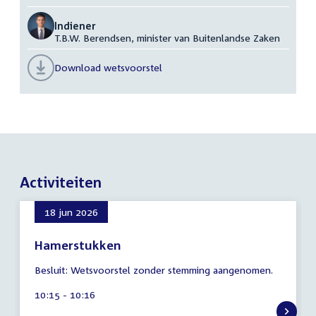
Indiener
T.B.W. Berendsen, minister van Buitenlandse Zaken
Download wetsvoorstel
Activiteiten
18 jun 2026
Hamerstukken
8
Besluit: Wetsvoorstel zonder stemming aangenomen.
augustus
2026
Tijd
10:15 - 10:16
activiteit: