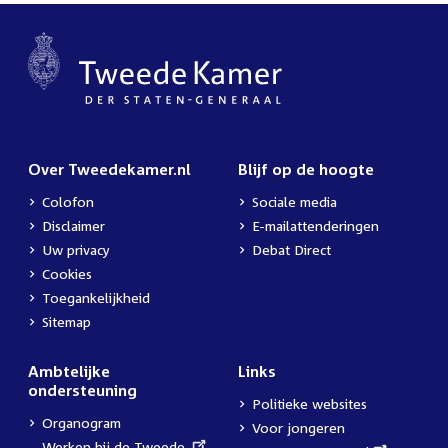
Over Tweedekamer.nl
Blijf op de hoogte
Colofon
Sociale media
Disclaimer
E-mailattenderingen
Uw privacy
Debat Direct
Cookies
Toegankelijkheid
Sitemap
Ambtelijke
Links
ondersteuning
Politieke websites
Organogram
Voor jongeren
External
Werken bij de Tweede