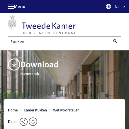
Menu
Taal sel
NL
Zoeken
Download
Kamerstuk
Home
Kamerstukken
Wetsvoorstellen
Delen