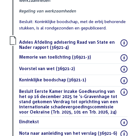
werkzaamheden
Regeling van werkzaamheden
Besluit: Koninklijke boodschap, met de erbij behorende
stukken, is al rondgezonden en gepubliceerd.
Download
Advies Afdeling advisering Raad van State en
bestand:
Nader rapport (36921-4)
(PDF)
Download
Memorie van toelichting (36921-3)
(PDF)
bestand:
Download
Voorstel van wet (36921-2)
(PDF)
bestand:
Download
Koninklijke boodschap (36921-1)
(PDF)
bestand:
Download
Besluit Eerste Kamer inzake Goedkeuring van
bestand:
het op 16 december 2025 te ‘s-Gravenhage tot
stand gekomen Verdrag tot oprichting van een
internationale schadevergoedingscommissie
voor Oekraïne (Trb. 2025, 101 en Trb. 2026, 24)
(PDF)
Download
Eindtekst
(DOCX)
bestand:
Download
Nota naar aanleiding van het verslag (36921-6)
(DOCX)