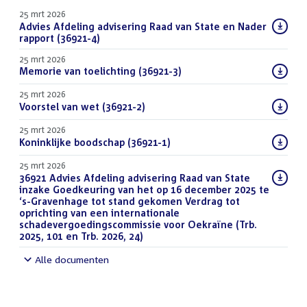
25 mrt 2026
Download
Advies Afdeling advisering Raad van State en Nader
bestand:
rapport (36921-4)
(PDF)
25 mrt 2026
Download
Memorie van toelichting (36921-3)
(PDF)
bestand:
25 mrt 2026
Download
Voorstel van wet (36921-2)
(PDF)
bestand:
25 mrt 2026
Download
Koninklijke boodschap (36921-1)
(PDF)
bestand:
25 mrt 2026
Download
36921 Advies Afdeling advisering Raad van State
bestand:
inzake Goedkeuring van het op 16 december 2025 te
‘s-Gravenhage tot stand gekomen Verdrag tot
oprichting van een internationale
schadevergoedingscommissie voor Oekraïne (Trb.
2025, 101 en Trb. 2026, 24)
(DOCX)
Alle documenten