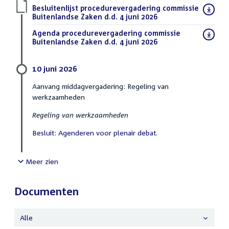
Download
Besluitenlijst procedurevergadering commissie
bestand:
Buitenlandse Zaken d.d. 4 juni 2026
(PDF)
Download
Agenda procedurevergadering commissie
bestand:
Buitenlandse Zaken d.d. 4 juni 2026
(PDF)
10 juni 2026
Aanvang middagvergadering: Regeling van
werkzaamheden
Regeling van werkzaamheden
Besluit: Agenderen voor plenair debat.
Meer zien
Documenten
Alle