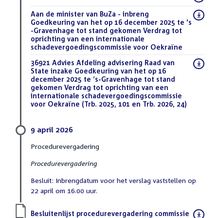
bestand:
Download
Aan de minister van BuZa - inbreng
bestand:
Goedkeuring van het op 16 december 2025 te 's
-Gravenhage tot stand gekomen Verdrag tot
oprichting van een internationale
schadevergoedingscommissie voor Oekraïne
(PDF)
Download
36921 Advies Afdeling advisering Raad van
bestand:
State inzake Goedkeuring van het op 16
december 2025 te ‘s-Gravenhage tot stand
gekomen Verdrag tot oprichting van een
internationale schadevergoedingscommissie
voor Oekraïne (Trb. 2025, 101 en Trb. 2026, 24)
(DOCX)
9 april 2026
Procedurevergadering
Procedurevergadering
Besluit: Inbrengdatum voor het verslag vaststellen op
22 april om 16.00 uur.
Download
Besluitenlijst procedurevergadering commissie