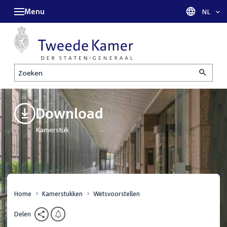
Menu
Taal sel
NL
Zoeken
Download
Kamerstuk
Home
Kamerstukken
Wetsvoorstellen
Delen