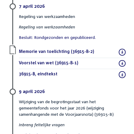
7 april 2026
Regeling van werkzaamheden
Regeling van werkzaamheden
Besluit: Rondgezonden en gepubliceerd.
Download
Memorie van toelichting (36915-B-2)
(PDF)
bestand:
Download
Voorstel van wet (36915-B-1)
(PDF)
bestand:
Download
36915-B, eindtekst
(DOCX)
bestand:
9 april 2026
Wijziging van de begrotingsstaat van het
gemeentefonds voor het jaar 2026 (wijziging
samenhangende met de Voorjaarsnota) (36915-B)
Inbreng feitelijke vragen