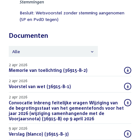
Stemmingen
Besluit: Wetsvoorstel zonder stemming aangenomen
(SP en PvdD tegen)
Documenten
Alle
2 apr 2026
Download
Memorie van toelichting (36915-B-2)
(PDF)
bestand:
2 apr 2026
Download
Voorstel van wet (36915-B-1)
(PDF)
bestand:
2 apr 2026
Download
Convocatie inbreng feitelijke vragen Wijziging van
bestand:
de begrotingsstaat van het gemeentefonds voor het
jaar 2026 (wijziging samenhangende met de
Voorjaarsnota) (36915-B) op 9 april 2026
(PDF)
9 apr 2026
Download
Verslag (blanco) (36915-B-3)
(PDF)
bestand: