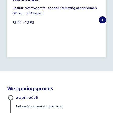
6
Besluit: Wetsvoorstel zonder stemming aangenomen
augustus
(SP en PvdD tegen)
2026
Tijd
13:00 - 13:05
activiteit:
Wetgevingsproces
2 april 2026
Het wetsvoorstel is ingediend