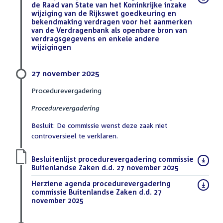
bestand:
de Raad van State van het Koninkrijke inzake
wijziging van de Rijkswet goedkeuring en
bekendmaking verdragen voor het aanmerken
van de Verdragenbank als openbare bron van
verdragsgegevens en enkele andere
wijzigingen
(DOCX)
27 november 2025
Procedurevergadering
Procedurevergadering
Besluit: De commissie wenst deze zaak niet
controversieel te verklaren.
Download
Besluitenlijst procedurevergadering commissie
bestand:
Buitenlandse Zaken d.d. 27 november 2025
(PDF)
Download
Herziene agenda procedurevergadering
bestand:
commissie Buitenlandse Zaken d.d. 27
november 2025
(PDF)