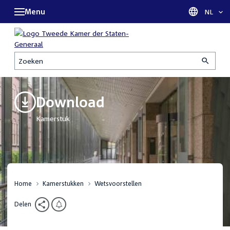
Menu
Taal sel
NL
Zoeken
Download
Kamerstuk
Home
Kamerstukken
Wetsvoorstellen
Delen