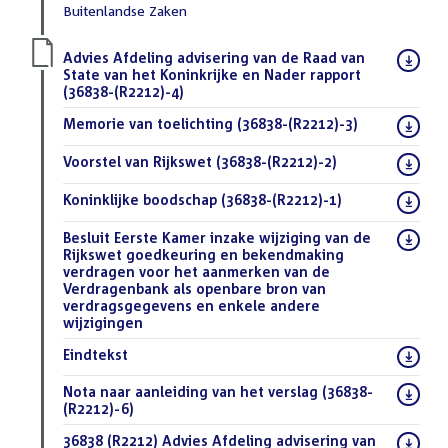
Buitenlandse Zaken
Download
Advies Afdeling advisering van de Raad van
bestand:
State van het Koninkrijke en Nader rapport
(36838-(R2212)-4)
(PDF)
Download
Memorie van toelichting (36838-(R2212)-3)
(PDF)
bestand:
Download
Voorstel van Rijkswet (36838-(R2212)-2)
(PDF)
bestand:
Download
Koninklijke boodschap (36838-(R2212)-1)
(PDF)
bestand:
Download
Besluit Eerste Kamer inzake wijziging van de
bestand:
Rijkswet goedkeuring en bekendmaking
verdragen voor het aanmerken van de
Verdragenbank als openbare bron van
verdragsgegevens en enkele andere
wijzigingen
(PDF)
Download
Eindtekst
(DOCX)
bestand:
Download
Nota naar aanleiding van het verslag (36838-
bestand:
(R2212)-6)
(PDF)
Download
36838 (R2212) Advies Afdeling advisering van