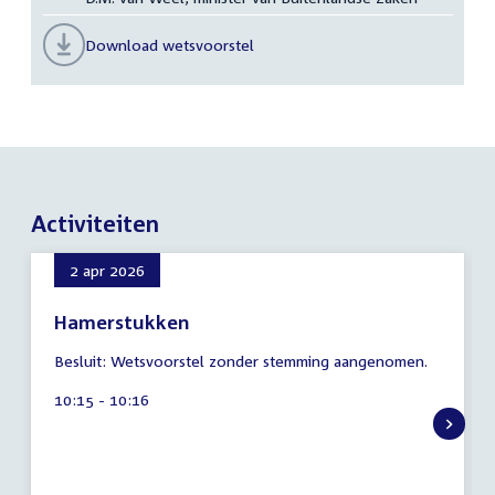
Download wetsvoorstel
Activiteiten
2 apr 2026
Hamerstukken
7
Besluit: Wetsvoorstel zonder stemming aangenomen.
augustus
2026
Tijd
10:15 - 10:16
activiteit: