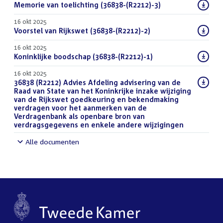
Download
Memorie van toelichting (36838-(R2212)-3)
(PDF)
bestand:
16 okt 2025
Download
Voorstel van Rijkswet (36838-(R2212)-2)
(PDF)
bestand:
16 okt 2025
Download
Koninklijke boodschap (36838-(R2212)-1)
(PDF)
bestand:
16 okt 2025
Download
36838 (R2212) Advies Afdeling advisering van de
bestand:
Raad van State van het Koninkrijke inzake wijziging
van de Rijkswet goedkeuring en bekendmaking
verdragen voor het aanmerken van de
Verdragenbank als openbare bron van
verdragsgegevens en enkele andere wijzigingen
(DOCX)
Alle documenten