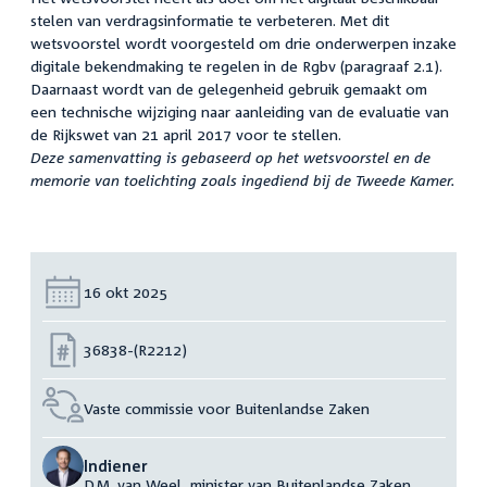
stelen van verdragsinformatie te verbeteren. Met dit
wetsvoorstel wordt voorgesteld om drie onderwerpen inzake
digitale bekendmaking te regelen in de Rgbv (paragraaf 2.1).
Daarnaast wordt van de gelegenheid gebruik gemaakt om
een technische wijziging naar aanleiding van de evaluatie van
de Rijkswet van 21 april 2017 voor te stellen.
Deze samenvatting is gebaseerd op het wetsvoorstel en de
memorie van toelichting zoals ingediend bij de Tweede Kamer.
Datum:
16 okt 2025
Nummer:
36838-(R2212)
Vaste commissie voor Buitenlandse Zaken
Indiener
D.M. van Weel, minister van Buitenlandse Zaken