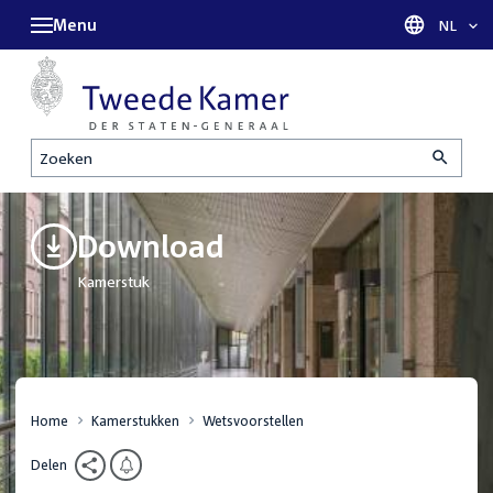
Menu
Taal sel
NL
Zoeken
Download
Kamerstuk
Home
Kamerstukken
Wetsvoorstellen
Delen