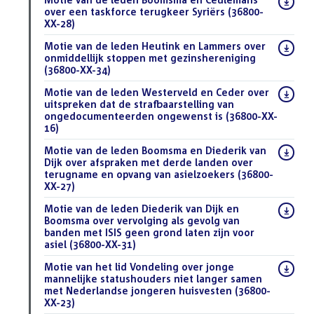
bestand:
over een taskforce terugkeer Syriërs (36800-
XX-28)
(PDF)
Download
Motie van de leden Heutink en Lammers over
bestand:
onmiddellijk stoppen met gezinshereniging
(36800-XX-34)
(PDF)
Download
Motie van de leden Westerveld en Ceder over
bestand:
uitspreken dat de strafbaarstelling van
ongedocumenteerden ongewenst is (36800-XX-
16)
(PDF)
Download
Motie van de leden Boomsma en Diederik van
bestand:
Dijk over afspraken met derde landen over
terugname en opvang van asielzoekers (36800-
XX-27)
(PDF)
Download
Motie van de leden Diederik van Dijk en
bestand:
Boomsma over vervolging als gevolg van
banden met ISIS geen grond laten zijn voor
asiel (36800-XX-31)
(PDF)
Download
Motie van het lid Vondeling over jonge
bestand:
mannelijke statushouders niet langer samen
met Nederlandse jongeren huisvesten (36800-
XX-23)
(PDF)