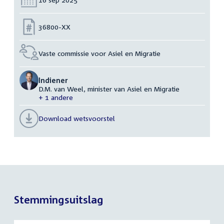
Nummer:
36800-XX
Vaste commissie voor Asiel en Migratie
Indiener
D.M. van Weel, minister van Asiel en Migratie
+ 1 andere
Download wetsvoorstel
Stemmingsuitslag