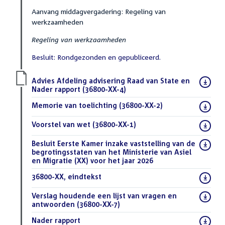
Aanvang middagvergadering: Regeling van
werkzaamheden
Regeling van werkzaamheden
Besluit: Rondgezonden en gepubliceerd.
Download
Advies Afdeling advisering Raad van State en
bestand:
Nader rapport (36800-XX-4)
(PDF)
Download
Memorie van toelichting (36800-XX-2)
(PDF)
bestand:
Download
Voorstel van wet (36800-XX-1)
(PDF)
bestand:
Download
Besluit Eerste Kamer inzake vaststelling van de
bestand:
begrotingsstaten van het Ministerie van Asiel
en Migratie (XX) voor het jaar 2026
(PDF)
Download
36800-XX, eindtekst
(DOCX)
bestand:
Download
Verslag houdende een lijst van vragen en
bestand:
antwoorden (36800-XX-7)
(PDF)
Download
Nader rapport
(DOCX)