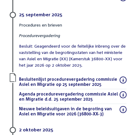
bestand:
25 september 2025
Procedures en brieven
Procedurevergadering
Besluit: Geagendeerd voor de feitelijke inbreng over de
vaststelling van de begrotingsstaten van het ministerie
van Asiel en Migratie (XX) (Kamerstuk 36800-XX) voor
het jaar 2026 op 2 oktober 2025.
Download
Besluitenlijst procedurevergadering commissie
bestand:
Asiel en Migratie op 25 september 2025
(PDF)
Download
Agenda procedurevergadering commissie Asiel
bestand:
en Migratie d.d. 25 september 2025
(PDF)
Download
Nieuwe beleidsuitgaven in de begroting van
bestand:
Asiel en Migratie voor 2026 (36800-XX-3)
(PDF)
2 oktober 2025