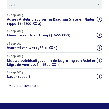
Alle
16 sep 2025
Download
Advies Afdeling advisering Raad van State en Nader
bestand:
rapport (36800-XX-4)
(PDF)
16 sep 2025
Download
Memorie van toelichting (36800-XX-2)
(PDF)
bestand:
16 sep 2025
Download
Voorstel van wet (36800-XX-1)
(PDF)
bestand:
16 sep 2025
Download
Nieuwe beleidsuitgaven in de begroting van Asiel en
bestand:
Migratie voor 2026 (36800-XX-3)
(PDF)
16 sep 2025
Download
Nader rapport
(DOCX)
bestand:
Alle documenten