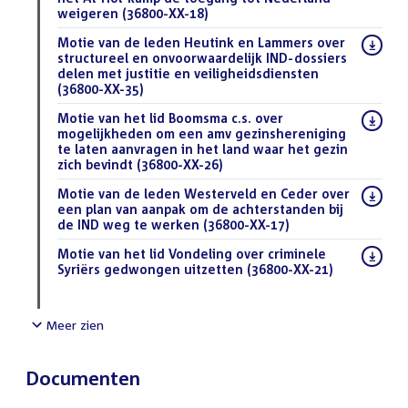
weigeren (36800-XX-18)
(PDF)
Download
Motie van de leden Heutink en Lammers over
bestand:
structureel en onvoorwaardelijk IND-dossiers
delen met justitie en veiligheidsdiensten
(36800-XX-35)
(PDF)
Download
Motie van het lid Boomsma c.s. over
bestand:
mogelijkheden om een amv gezinshereniging
te laten aanvragen in het land waar het gezin
zich bevindt (36800-XX-26)
(PDF)
Download
Motie van de leden Westerveld en Ceder over
bestand:
een plan van aanpak om de achterstanden bij
de IND weg te werken (36800-XX-17)
(PDF)
Download
Motie van het lid Vondeling over criminele
bestand:
Syriërs gedwongen uitzetten (36800-XX-21)
(PDF)
Meer zien
Documenten