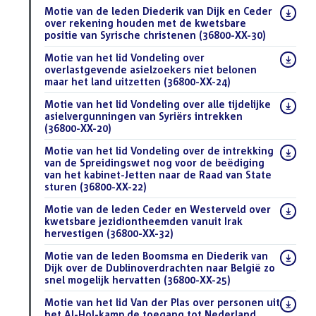
Download
Motie van de leden Diederik van Dijk en Ceder
bestand:
over rekening houden met de kwetsbare
positie van Syrische christenen (36800-XX-30)
(PDF)
Download
Motie van het lid Vondeling over
bestand:
overlastgevende asielzoekers niet belonen
maar het land uitzetten (36800-XX-24)
(PDF)
Download
Motie van het lid Vondeling over alle tijdelijke
bestand:
asielvergunningen van Syriërs intrekken
(36800-XX-20)
(PDF)
Download
Motie van het lid Vondeling over de intrekking
bestand:
van de Spreidingswet nog voor de beëdiging
van het kabinet-Jetten naar de Raad van State
sturen (36800-XX-22)
(PDF)
Download
Motie van de leden Ceder en Westerveld over
bestand:
kwetsbare jezidiontheemden vanuit Irak
hervestigen (36800-XX-32)
(PDF)
Download
Motie van de leden Boomsma en Diederik van
bestand:
Dijk over de Dublinoverdrachten naar België zo
snel mogelijk hervatten (36800-XX-25)
(PDF)
Download
Motie van het lid Van der Plas over personen uit
bestand:
het Al-Hol-kamp de toegang tot Nederland