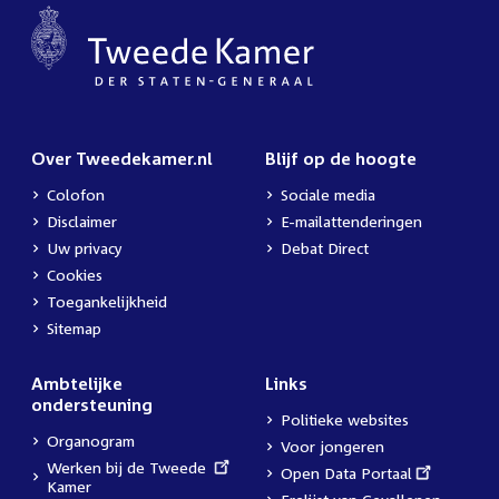
Over Tweedekamer.nl
Blijf op de hoogte
Colofon
Sociale media
Disclaimer
E-mailattenderingen
Uw privacy
Debat Direct
Cookies
Toegankelijkheid
Sitemap
Ambtelijke
Links
ondersteuning
Politieke websites
Organogram
Voor jongeren
External
Werken bij de Tweede
External
Open Data Portaal
link:
Kamer
link: