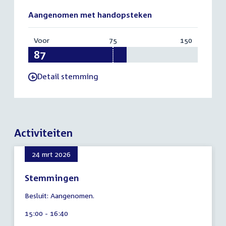
Aangenomen met handopsteken
Voor
:
75
Vereist:
150
Totaal:
87
75
150
Detail stemming
-
Activiteiten
24 mrt 2026
Stemmingen
7
Besluit: Aangenomen.
augustus
2026
Tijd
15:00 - 16:40
activiteit: