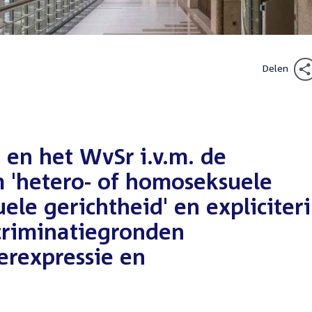
Delen
en het WvSr i.v.m. de
m 'hetero- of homoseksuele
uele gerichtheid' en expliciter
criminatiegronden
erexpressie en