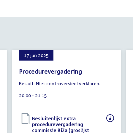
17 jun 2025
Procedurevergadering
8
Besluit: Niet controversieel verklaren.
augustus
2026
Tijd
20:00 - 21:15
activiteit:
Download
Besluitenlijst extra
bestand:
procedurevergadering
commissie BiZa (groslijst