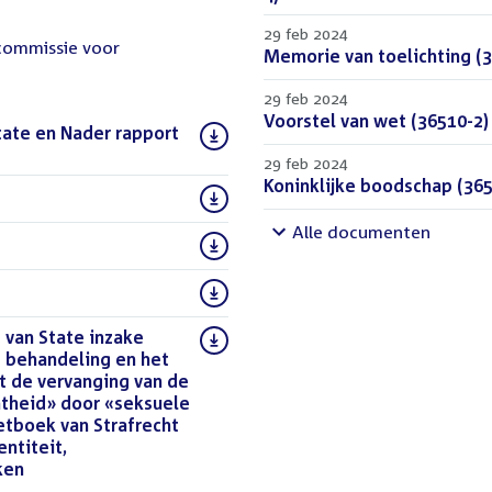
29 feb 2024
 commissie voor
Download
Memorie van toelichting (3
bestand:
29 feb 2024
Download
Voorstel van wet (36510-2)
tate en Nader rapport
bestand:
29 feb 2024
Download
Koninklijke boodschap (365
)
bestand:
Alle documenten
 van State inzake
e behandeling en het
t de vervanging van de
htheid» door «seksuele
etboek van Strafrecht
ntiteit,
ken
(DOCX)