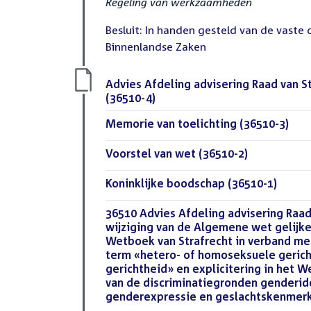
Regeling van werkzaamheden
Besluit: In handen gesteld van de vaste
Binnenlandse Zaken
Download
Advies Afdeling advisering Raad van S
bestand:
(36510-4)
(PDF)
Download
Memorie van toelichting (36510-3)
(PDF
bestand:
Download
Voorstel van wet (36510-2)
(PDF)
bestand:
Download
Koninklijke boodschap (36510-1)
(PDF)
bestand:
Download
36510 Advies Afdeling advisering Raad
bestand:
wijziging van de Algemene wet gelijk
Wetboek van Strafrecht in verband me
term «hetero- of homoseksuele geric
gerichtheid» en explicitering in het W
van de discriminatiegronden genderide
genderexpressie en geslachtskenmer