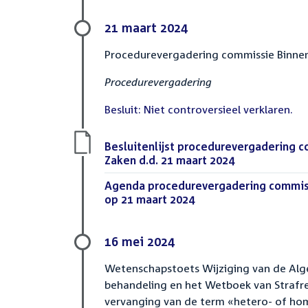
21 maart 2024
Procedurevergadering commissie Binne
Procedurevergadering
Besluit: Niet controversieel verklaren.
Download
Besluitenlijst procedurevergadering 
bestand:
Zaken d.d. 21 maart 2024
(PDF)
Download
Agenda procedurevergadering commis
bestand:
op 21 maart 2024
(PDF)
16 mei 2024
Wetenschapstoets Wijziging van de Alg
behandeling en het Wetboek van Strafr
vervanging van de term «hetero- of ho