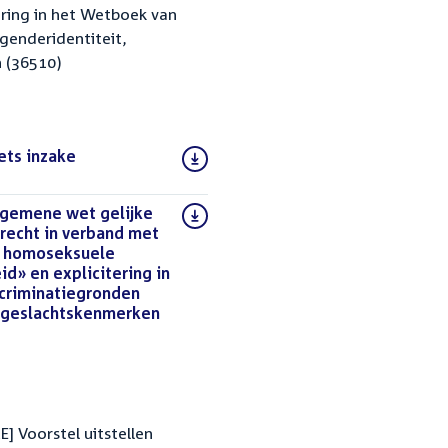
ering in het Wetboek van
genderidentiteit,
 (36510)
ets inzake
lgemene wet gelijke
recht in verband met
f homoseksuele
d» en explicitering in
scriminatiegronden
n geslachtskenmerken
 Voorstel uitstellen