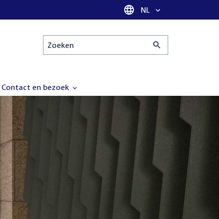
Taal selectie
NL
Zoeken
Contact en bezoek