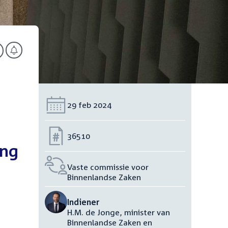
Datum:
29 feb 2024
Nummer:
36510
ing
Vaste commissie voor
Binnenlandse Zaken
Indiener
H.M. de Jonge, minister van
Binnenlandse Zaken en