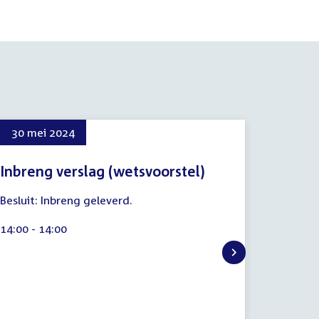
30 mei 2024
23 me
Inbreng verslag (wetsvoorstel)
Inbren
8
8
Besluit: Inbreng geleverd.
Tijd
14:00 - 
augustus
augustu
activitei
2026
2026
Tijd
14:00 - 14:00
activiteit: