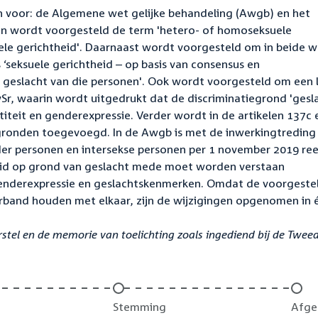
en voor: de Algemene wet gelijke behandeling (Awgb) en het
en wordt voorgesteld de term 'hetero- of homoseksuele
ele gerichtheid'. Daarnaast wordt voorgesteld om in beide 
s ‘seksuele gerichtheid – op basis van consensus en
 geslacht van die personen'. Ook wordt voorgesteld om een l
Sr, waarin wordt uitgedrukt dat de discriminatiegrond 'gesl
eit en genderexpressie. Verder wordt in de artikelen 137c 
egronden toegevoegd. In de Awgb is met de inwerkingtreding
der personen en intersekse personen per 1 november 2019 re
eid op grond van geslacht mede moet worden verstaan
genderexpressie en geslachtskenmerken. Omdat de voorgeste
band houden met elkaar, zijn de wijzigingen opgenomen in 
tel en de memorie van toelichting zoals ingediend bij de Twee
Onvoltooid:
Stemming
Onvo
Afge