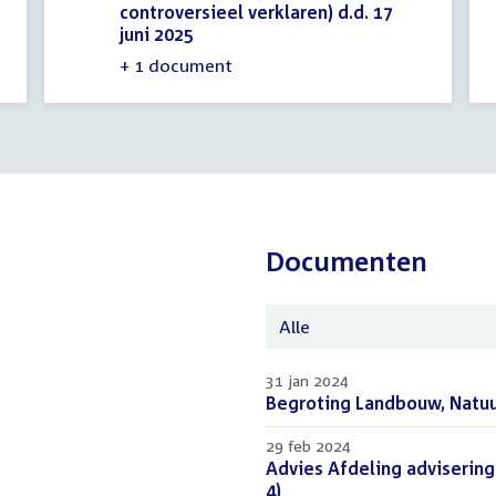
controversieel verklaren) d.d. 17
juni 2025
(PDF)
+ 1 document
Documenten
Alle
31 jan 2024
Download
Begroting Landbouw, Natuu
bestand:
29 feb 2024
Download
Advies Afdeling advisering
bestand:
4)
(PDF)