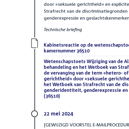
door «seksuele gerichtheid» en explicit
Strafrecht van de discriminatiegronden 
genderexpressie en geslachtskenmerken
Technische briefing
Download
Kabinetsreactie op de wetenschapsto
bestand:
kamernummer 36510
(PDF)
Download
Wetenschapstoets Wijziging van de A
bestand:
behandeling en het Wetboek van Straf
de vervanging van de term «hetero- o
gerichtheid» door «seksuele gerichthei
het Wetboek van Strafrecht van de di
genderidentiteit, genderexpressie e
(36510)
(PDF)
22 mei 2024
[GEWIJZIGD VOORSTEL E-MAILPROCEDURE]