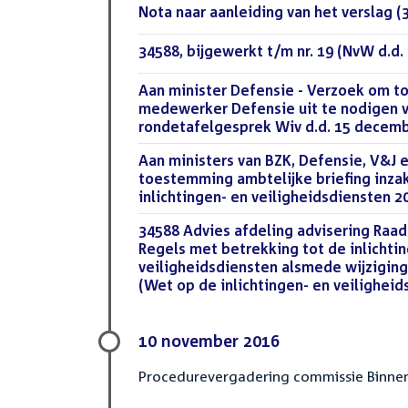
Download
Nota naar aanleiding van het verslag (
bestand:
Download
34588, bijgewerkt t/m nr. 19 (NvW d.d. 
bestand:
Download
Aan minister Defensie - Verzoek om 
bestand:
medewerker Defensie uit te nodigen v
rondetafelgesprek Wiv d.d. 15 decem
Download
Aan ministers van BZK, Defensie, V&J 
bestand:
toestemming ambtelijke briefing inza
inlichtingen- en veiligheidsdiensten 20
Download
34588 Advies afdeling advisering Raad
bestand:
Regels met betrekking tot de inlichti
veiligheidsdiensten alsmede wijzigin
(Wet op de inlichtingen- en veiligheids
10 november 2016
Procedurevergadering commissie Binne