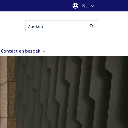
Taal selectie
NL
Zoeken
Contact en bezoek