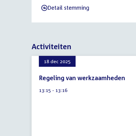
Detail stemming
-
Activiteiten
18 dec 2025
Regeling van werkzaamheden
8
Tijd
13:15 - 13:16
augustus
activiteit:
2026