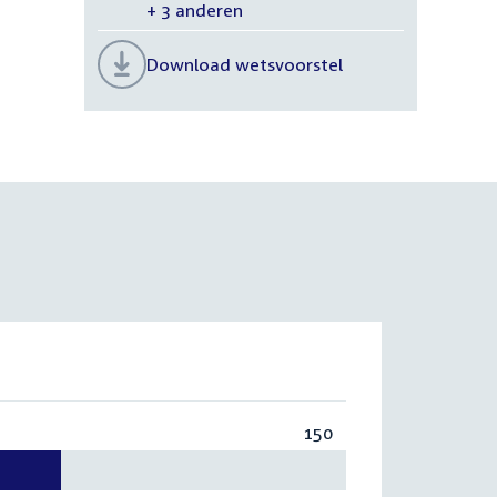
+ 3 anderen
Download wetsvoorstel
150
Totaal:
150