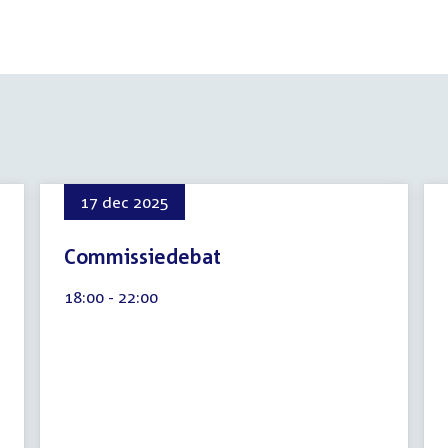
17 dec 2025
Commissiedebat
8
Tijd
18:00 - 22:00
augustus
activiteit:
2026