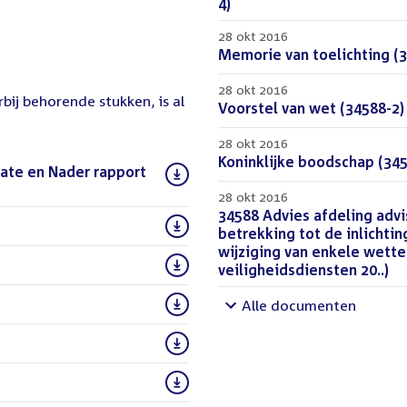
bestand:
4)
(PDF)
28 okt 2016
Download
Memorie van toelichting (3
bestand:
28 okt 2016
rbij behorende stukken, is al
Download
Voorstel van wet (34588-2)
bestand:
28 okt 2016
Download
Koninklijke boodschap (345
tate en Nader rapport
bestand:
28 okt 2016
Download
34588 Advies afdeling advi
)
bestand:
betrekking tot de inlichti
wijziging van enkele wette
veiligheidsdiensten 20..)
(D
Alle documenten