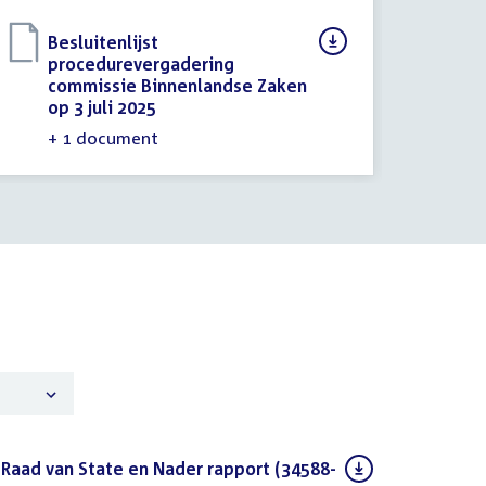
Download
Besluitenlijst
bestand:
procedurevergadering
commissie Binnenlandse Zaken
Do
St
op 3 juli 2025
(PDF)
be
We
ve
+ 1 document
 Raad van State en Nader rapport (34588-