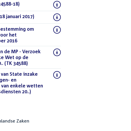
34588-18)
(PDF)
18 januari 2017)
(DOC)
toestemming om
oor het
ber 2016
(PDF)
en de MP - Verzoek
ke Wet op de
.. (TK 34588)
(PDF)
 van State inzake
ngen- en
g van enkele wetten
diensten 20..)
(DOCX)
nlandse Zaken