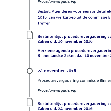
Procedurevergadering
Besluit: Agenderen voor een rondetafe
2016. Een werkgroep uit de commissie B
treffen.
Download
Besluitenlijst procedurevergadering 
bestand:
Zaken d.d. 10 november 2016
(PDF)
Download
Herziene agenda procedurevergaderi
bestand:
Binnenlandse Zaken d.d. 10 november 
24 november 2016
Procedurevergadering commissie Binne
Procedurevergadering
Download
Besluitenlijst procedurevergadering 
bestand:
Zaken d.d. 24 november 2016
(PDF)