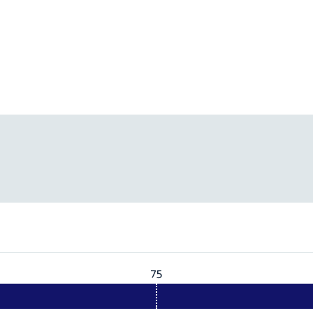
75
Vereist:
75