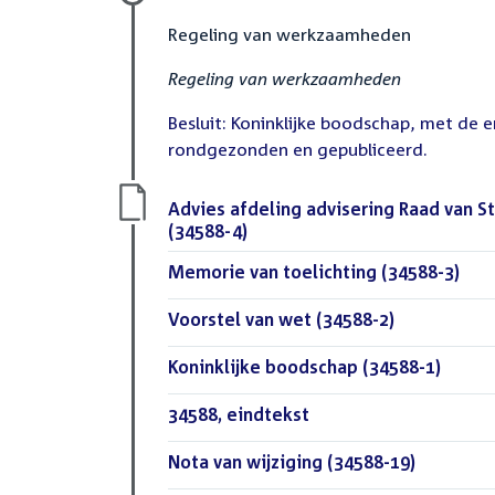
Regeling van werkzaamheden
Regeling van werkzaamheden
Besluit: Koninklijke boodschap, met de e
rondgezonden en gepubliceerd.
Download
Advies afdeling advisering Raad van S
bestand:
(34588-4)
(PDF)
Download
Memorie van toelichting (34588-3)
(PDF
bestand:
Download
Voorstel van wet (34588-2)
(PDF)
bestand:
Download
Koninklijke boodschap (34588-1)
(PDF)
bestand:
Download
34588, eindtekst
(DOC)
bestand:
Download
Nota van wijziging (34588-19)
(PDF)
bestand: