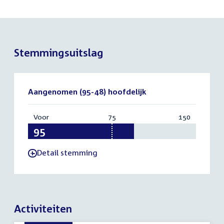
Stemmingsuitslag
Aangenomen (95-48) hoofdelijk
Voor
:
75
Vereist:
150
Totaal:
95
75
150
Detail stemming
-
Activiteiten