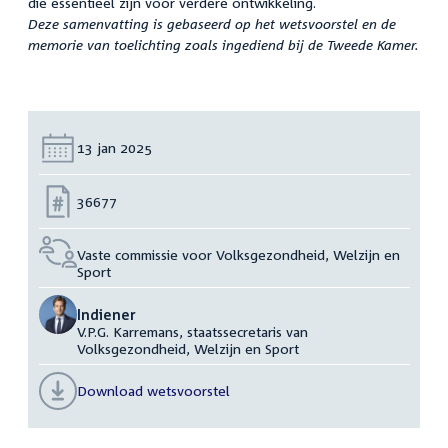
die essentieel zijn voor verdere ontwikkeling.
Deze samenvatting is gebaseerd op het wetsvoorstel en de
memorie van toelichting zoals ingediend bij de Tweede Kamer.
Datum:
13 jan 2025
Nummer:
36677
Vaste commissie voor Volksgezondheid, Welzijn en
Sport
Indiener
V.P.G. Karremans, staatssecretaris van
Volksgezondheid, Welzijn en Sport
Download wetsvoorstel