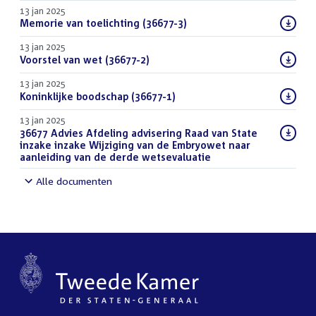
13 jan 2025
Download
Memorie van toelichting (36677-3)
(PDF)
bestand:
13 jan 2025
Download
Voorstel van wet (36677-2)
(PDF)
bestand:
13 jan 2025
Download
Koninklijke boodschap (36677-1)
(PDF)
bestand:
13 jan 2025
Download
36677 Advies Afdeling advisering Raad van State
bestand:
inzake inzake Wijziging van de Embryowet naar
aanleiding van de derde wetsevaluatie
(DOCX)
Alle documenten