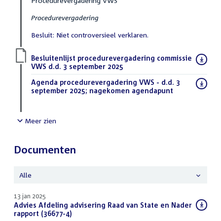
Procedurevergadering VWS
Procedurevergadering
Besluit: Niet controversieel verklaren.
Download
Besluitenlijst procedurevergadering commissie
bestand:
VWS d.d. 3 september 2025
(PDF)
Download
Agenda procedurevergadering VWS - d.d. 3
bestand:
september 2025; nagekomen agendapunt
(PDF)
Meer zien
Documenten
Alle
13 jan 2025
Download
Advies Afdeling advisering Raad van State en Nader
bestand:
rapport (36677-4)
(PDF)