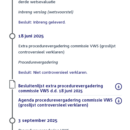
derde wetsevaluatie
Inbreng verslag (wetsvoorstel)
Besluit: Inbreng geleverd.
18 juni 2025
Extra procedurevergadering commissie VWS (groslijst
controversieel verklaren)
Procedurevergadering
Besluit: Niet controversieel verklaren.
Download
Besluitenlijst extra procedurevergadering
bestand:
commissie VWS d.d. 18 juni 2025
(PDF)
Download
Agenda procedurevergadering commissie VWS
bestand:
(groslijst controversieel verklaren)
(PDF)
3 september 2025