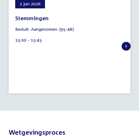
2 jun 2026
Stemmingen
7
Besluit: Aangenomen. (95-48)
augustus
2026
Tijd
15:00 - 15:45
activiteit:
Wetgevingsproces