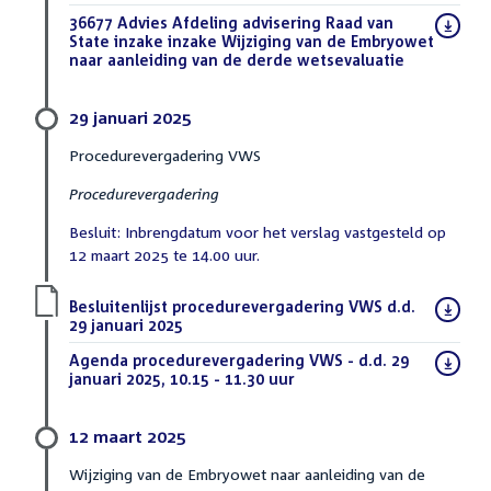
bestand:
Download
36677 Advies Afdeling advisering Raad van
bestand:
State inzake inzake Wijziging van de Embryowet
naar aanleiding van de derde wetsevaluatie
(DOCX)
29 januari 2025
Procedurevergadering VWS
Procedurevergadering
Besluit: Inbrengdatum voor het verslag vastgesteld op
12 maart 2025 te 14.00 uur.
Download
Besluitenlijst procedurevergadering VWS d.d.
bestand:
29 januari 2025
(PDF)
Download
Agenda procedurevergadering VWS - d.d. 29
bestand:
januari 2025, 10.15 - 11.30 uur
(PDF)
12 maart 2025
Wijziging van de Embryowet naar aanleiding van de