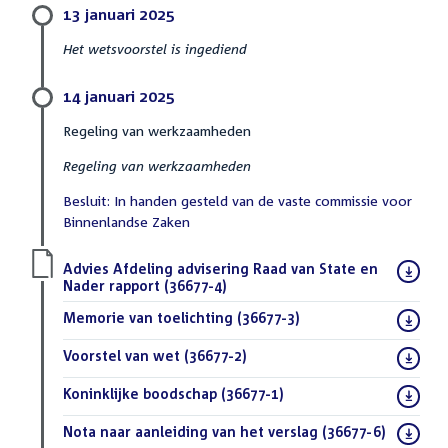
13 januari 2025
Het wetsvoorstel is ingediend
14 januari 2025
Regeling van werkzaamheden
Regeling van werkzaamheden
Besluit: In handen gesteld van de vaste commissie voor
Binnenlandse Zaken
Download
Advies Afdeling advisering Raad van State en
bestand:
Nader rapport (36677-4)
(PDF)
Download
Memorie van toelichting (36677-3)
(PDF)
bestand:
Download
Voorstel van wet (36677-2)
(PDF)
bestand:
Download
Koninklijke boodschap (36677-1)
(PDF)
bestand:
Download
Nota naar aanleiding van het verslag (36677-6)
(PDF)