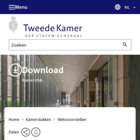
Menu
Taal sel
NL
Zoeken
Download
Kamerstuk
Home
Kamerstukken
Wetsvoorstellen
Delen