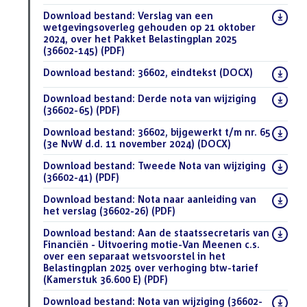
Download bestand:
Verslag van een
wetgevingsoverleg gehouden op 21 oktober
2024, over het Pakket Belastingplan 2025
(36602-145)
(PDF)
Download bestand:
36602, eindtekst
(DOCX)
Download bestand:
Derde nota van wijziging
(36602-65)
(PDF)
Download bestand:
36602, bijgewerkt t/m nr. 65
(3e NvW d.d. 11 november 2024)
(DOCX)
Download bestand:
Tweede Nota van wijziging
(36602-41)
(PDF)
Download bestand:
Nota naar aanleiding van
het verslag (36602-26)
(PDF)
Download bestand:
Aan de staatssecretaris van
Financiën - Uitvoering motie-Van Meenen c.s.
over een separaat wetsvoorstel in het
Belastingplan 2025 over verhoging btw-tarief
(Kamerstuk 36.600 E)
(PDF)
Download bestand:
Nota van wijziging (36602-