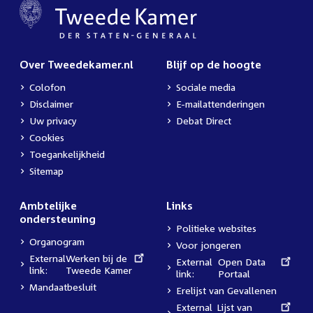
Over Tweedekamer.nl
Blijf op de hoogte
Colofon
Sociale media
Disclaimer
E-mailattenderingen
Uw privacy
Debat Direct
Cookies
Toegankelijkheid
Sitemap
Ambtelijke
Links
ondersteuning
Politieke websites
Organogram
Voor jongeren
External
Werken bij de
External
Open Data
link:
Tweede Kamer
link:
Portaal
Mandaatbesluit
Erelijst van Gevallenen
External
Lijst van