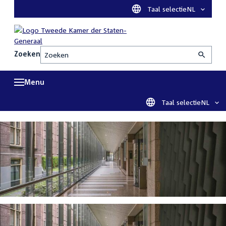
Taal selectie
NL
Zoeken
Menu
Taal selectie
NL