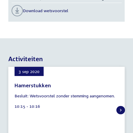
Download wetsvoorstel
Activiteiten
3 sep 2020
Hamerstukken
6
Besluit: Wetsvoorstel zonder stemming aangenomen.
augustus
2026
Tijd
10:15 - 10:16
activiteit: