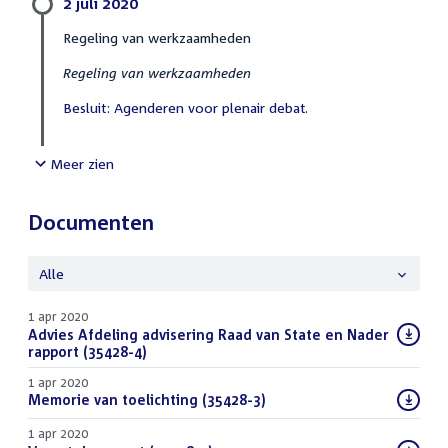
2 juli 2020
Regeling van werkzaamheden
Regeling van werkzaamheden
Besluit: Agenderen voor plenair debat.
Meer zien
Documenten
Alle
1 apr 2020
Download
Advies Afdeling advisering Raad van State en Nader
bestand:
rapport (35428-4)
(PDF)
1 apr 2020
Download
Memorie van toelichting (35428-3)
(PDF)
bestand:
1 apr 2020