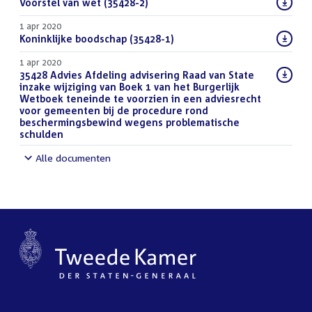
Download
Voorstel van wet (35428-2)
(PDF)
bestand:
1 apr 2020
Download
Koninklijke boodschap (35428-1)
(PDF)
bestand:
1 apr 2020
Download
35428 Advies Afdeling advisering Raad van State
bestand:
inzake wijziging van Boek 1 van het Burgerlijk
Wetboek teneinde te voorzien in een adviesrecht
voor gemeenten bij de procedure rond
beschermingsbewind wegens problematische
schulden
(DOCX)
Alle documenten