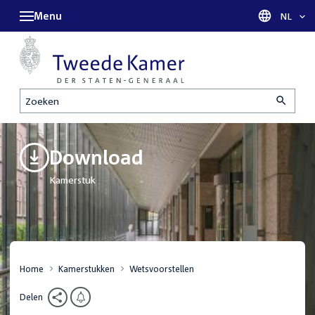
Menu
Taal sel
NL
Zoeken
Download
Kamerstuk
Home
Kamerstukken
Wetsvoorstellen
Delen