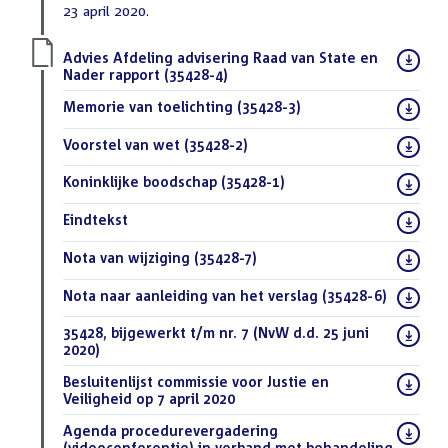
23 april 2020.
Download
Advies Afdeling advisering Raad van State en
bestand:
Nader rapport (35428-4)
(PDF)
Download
Memorie van toelichting (35428-3)
(PDF)
bestand:
Download
Voorstel van wet (35428-2)
(PDF)
bestand:
Download
Koninklijke boodschap (35428-1)
(PDF)
bestand:
Download
Eindtekst
(DOCX)
bestand:
Download
Nota van wijziging (35428-7)
(PDF)
bestand:
Download
Nota naar aanleiding van het verslag (35428-6)
(PDF)
bestand:
Download
35428, bijgewerkt t/m nr. 7 (NvW d.d. 25 juni
bestand:
2020)
(DOCX)
Download
Besluitenlijst commissie voor Justie en
bestand:
Veiligheid op 7 april 2020
(PDF)
Download
Agenda procedurevergadering
bestand:
(videoconferentie) in verband met behandeling