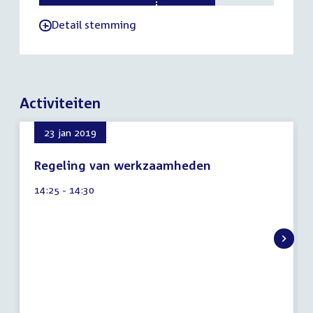
Detail stemming
-
Activiteiten
23 jan 2019
Regeling van werkzaamheden
9
Tijd
14:25 - 14:30
augustus
activiteit:
2026