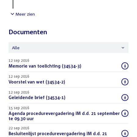
Meer zien
Documenten
Alle
12 sep 2016
Download
Memorie van toelichting (34534-3)
(PDF)
bestand:
12 sep 2016
Download
Voorstel van wet (34534-2)
(PDF)
bestand:
12 sep 2016
Download
Geleidende brief (34534-1)
(PDF)
bestand:
15 sep 2016
Download
Agenda procedurevergadering IM d.d. 21 september
bestand:
te 09.30 uur
(PDF)
22 sep 2016
Download
Besluitenlijst procedurevergadering IM d.d. 21