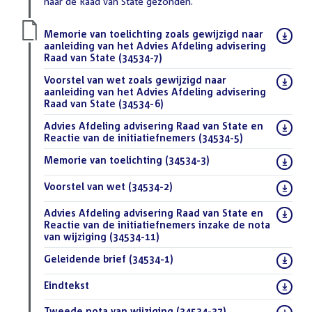
naar de Raad van State gezonden.
Download
Memorie van toelichting zoals gewijzigd naar
bestand:
aanleiding van het Advies Afdeling advisering
Raad van State (34534-7)
(PDF)
Download
Voorstel van wet zoals gewijzigd naar
bestand:
aanleiding van het Advies Afdeling advisering
Raad van State (34534-6)
(PDF)
Download
Advies Afdeling advisering Raad van State en
bestand:
Reactie van de initiatiefnemers (34534-5)
(PDF)
Download
Memorie van toelichting (34534-3)
(PDF)
bestand:
Download
Voorstel van wet (34534-2)
(PDF)
bestand:
Download
Advies Afdeling advisering Raad van State en
bestand:
Reactie van de initiatiefnemers inzake de nota
van wijziging (34534-11)
(PDF)
Download
Geleidende brief (34534-1)
(PDF)
bestand:
Download
Eindtekst
(DOC)
bestand:
Download
Tweede nota van wijziging (34534-37)
(PDF)