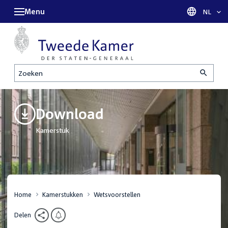
Menu
Taal sel
NL
Zoeken
Download
Kamerstuk
Home
Kamerstukken
Wetsvoorstellen
Delen