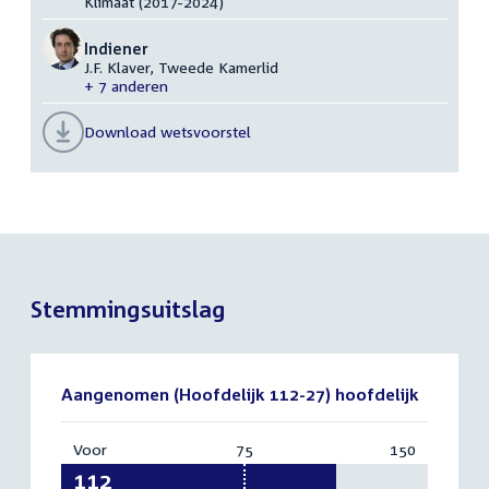
Klimaat (2017-2024)
Indiener
J.F. Klaver, Tweede Kamerlid
+ 7 anderen
Download wetsvoorstel
Stemmingsuitslag
Aangenomen (Hoofdelijk 112-27) hoofdelijk
Voor
:
75
Vereist:
150
Totaal:
112
75
150