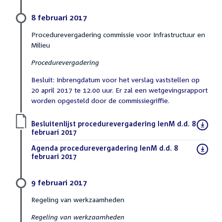
8 februari 2017
Procedurevergadering commissie voor Infrastructuur en
Milieu
Procedurevergadering
Besluit: Inbrengdatum voor het verslag vaststellen op
20 april 2017 te 12.00 uur. Er zal een wetgevingsrapport
worden opgesteld door de commissiegriffie.
Download
Besluitenlijst procedurevergadering IenM d.d. 8
bestand:
februari 2017
(PDF)
Download
Agenda procedurevergadering IenM d.d. 8
bestand:
februari 2017
(PDF)
9 februari 2017
Regeling van werkzaamheden
Regeling van werkzaamheden