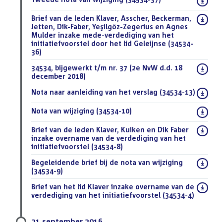
bestand:
Download
Brief van de leden Klaver, Asscher, Beckerman,
bestand:
Jetten, Dik-Faber, Yeşilgöz-Zegerius en Agnes
Mulder inzake mede-verdediging van het
initiatiefvoorstel door het lid Geleijnse (34534-
36)
(PDF)
Download
34534, bijgewerkt t/m nr. 37 (2e NvW d.d. 18
bestand:
december 2018)
(DOC)
Download
Nota naar aanleiding van het verslag (34534-13)
(PDF)
bestand:
Download
Nota van wijziging (34534-10)
(PDF)
bestand:
Download
Brief van de leden Klaver, Kuiken en Dik Faber
bestand:
inzake overname van de verdediging van het
initiatiefvoorstel (34534-8)
(PDF)
Download
Begeleidende brief bij de nota van wijziging
bestand:
(34534-9)
(PDF)
Download
Brief van het lid Klaver inzake overname van de
bestand:
verdediging van het initiatiefvoorstel (34534-4)
(PDF)
21 september 2016