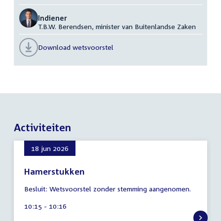
Indiener
T.B.W. Berendsen, minister van Buitenlandse Zaken
Download wetsvoorstel
Activiteiten
18 jun 2026
Hamerstukken
9
Besluit: Wetsvoorstel zonder stemming aangenomen.
augustus
2026
Tijd
10:15 - 10:16
activiteit: