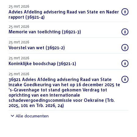
25 mrt 2026
Download
Advies Afdeling advisering Raad van State en Nader
bestand:
rapport (36921-4)
(PDF)
25 mrt 2026
Download
Memorie van toelichting (36921-3)
(PDF)
bestand:
25 mrt 2026
Download
Voorstel van wet (36921-2)
(PDF)
bestand:
25 mrt 2026
Download
Koninklijke boodschap (36921-1)
(PDF)
bestand:
25 mrt 2026
Download
36921 Advies Afdeling advisering Raad van State
bestand:
inzake Goedkeuring van het op 16 december 2025 te
‘s-Gravenhage tot stand gekomen Verdrag tot
oprichting van een internationale
schadevergoedingscommissie voor Oekraïne (Trb.
2025, 101 en Trb. 2026, 24)
(DOCX)
Alle documenten