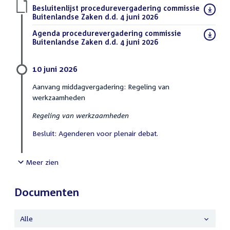
Download
Besluitenlijst procedurevergadering commissie
bestand:
Buitenlandse Zaken d.d. 4 juni 2026
(PDF)
Download
Agenda procedurevergadering commissie
bestand:
Buitenlandse Zaken d.d. 4 juni 2026
(PDF)
10 juni 2026
Aanvang middagvergadering: Regeling van
werkzaamheden
Regeling van werkzaamheden
Besluit: Agenderen voor plenair debat.
Meer zien
Documenten
Alle