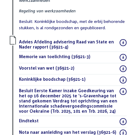
werkzaamheden
Regeling van werkzaamheden
Besluit: Koninklijke boodschap, met de erbij behorende
stukken, is al rondgezonden en gepubliceerd.
Download
Advies Afdeling advisering Raad van State en
bestand:
Nader rapport (36921-4)
(PDF)
Download
Memorie van toelichting (36921-3)
(PDF)
bestand:
Download
Voorstel van wet (36921-2)
(PDF)
bestand:
Download
Koninklijke boodschap (36921-1)
(PDF)
bestand:
Download
Besluit Eerste Kamer inzake Goedkeuring van
bestand:
het op 16 december 2025 te ‘s-Gravenhage tot
stand gekomen Verdrag tot oprichting van een
internationale schadevergoedingscommissie
voor Oekraïne (Trb. 2025, 101 en Trb. 2026, 24)
(PDF)
Download
Eindtekst
(DOCX)
bestand:
Download
Nota naar aanleiding van het verslag (36921-6)
(DOCX)