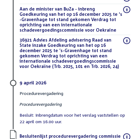
bestand:
Download
Aan de minister van BuZa - inbreng
bestand:
Goedkeuring van het op 16 december 2025 te 's
-Gravenhage tot stand gekomen Verdrag tot
oprichting van een internationale
schadevergoedingscommissie voor Oekraïne
(PDF)
Download
36921 Advies Afdeling advisering Raad van
bestand:
State inzake Goedkeuring van het op 16
december 2025 te ‘s-Gravenhage tot stand
gekomen Verdrag tot oprichting van een
internationale schadevergoedingscommissie
voor Oekraïne (Trb. 2025, 101 en Trb. 2026, 24)
(DOCX)
9 april 2026
Procedurevergadering
Procedurevergadering
Besluit: Inbrengdatum voor het verslag vaststellen op
22 april om 16.00 uur.
Download
Besluitenlijst procedurevergadering commissie