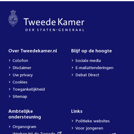
Over Tweedekamer.nl
Blijf op de hoogte
Colofon
Sociale media
Disclaimer
E-mailattenderingen
Uw privacy
Debat Direct
Cookies
Toegankelijkheid
Sitemap
Ambtelijke
Links
ondersteuning
Politieke websites
Organogram
Voor jongeren
External
Werken bij de Tweede