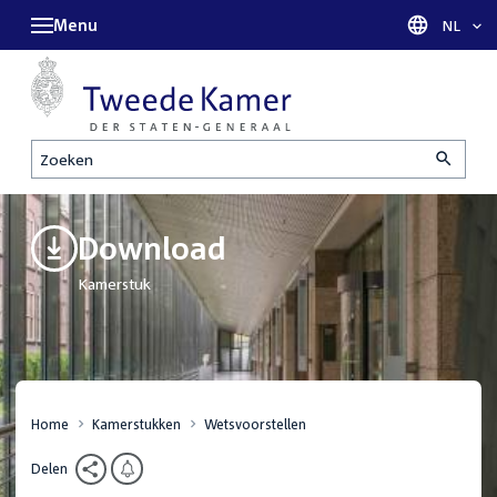
Menu
Taal sel
NL
Zoeken
Download
Kamerstuk
Home
Kamerstukken
Wetsvoorstellen
Delen