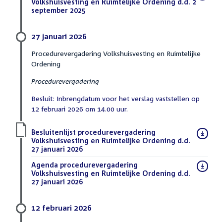
bestand:
Volkshuisvesting en Ruimtelijke Ordening d.d. 2
september 2025
(PDF)
27 januari 2026
Procedurevergadering Volkshuisvesting en Ruimtelijke
Ordening
Procedurevergadering
Besluit: Inbrengdatum voor het verslag vaststellen op
12 februari 2026 om 14.00 uur.
Download
Besluitenlijst procedurevergadering
bestand:
Volkshuisvesting en Ruimtelijke Ordening d.d.
27 januari 2026
(PDF)
Download
Agenda procedurevergadering
bestand:
Volkshuisvesting en Ruimtelijke Ordening d.d.
27 januari 2026
(PDF)
12 februari 2026