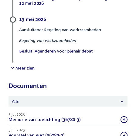
12 mei 2026
(PDF)
13 mei 2026
Aansluitend: Regeling van werkzaamheden
Regeling van werkzaamheden
Besluit: Agenderen voor plenair debat.
Meer zien
Documenten
Alle
3 jul 2025
Download
Memorie van toelichting (36780-3)
(PDF)
bestand:
3 jul 2025
Download
Voorstel van wet (36780-2)
(PDF)