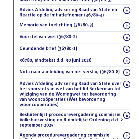
Download
Advies Afdeling advisering Raad van State en
bestand:
Reactie op de initiatiefnemer (36780-4)
(PDF)
Download
Memorie van toelichting (36780-3)
(PDF)
bestand:
Download
Voorstel van wet (36780-2)
(PDF)
bestand:
Download
Geleidende brief (36780-1)
(PDF)
bestand:
Download
36780, eindtekst d.d. 30 juni 2026
(DOCX)
bestand:
Download
Nota naar aanleiding van het verslag (36780-8)
(DOCX)
bestand:
Download
Advies Afdeling advisering Raad van State over
bestand:
het voorstel van wet van het lid Beckerman tot
wijziging van de Woningwet ter bevordering
van wooncoöperaties (Wet bevordering
wooncoöperaties)
(DOCX)
Download
Besluitenlijst procedurevergadering commissie
bestand:
Volkshuisvesting en Ruimtelijke Ordening d.d. 2
september 2025
(PDF)
Download
Agenda procedurevergadering commissie