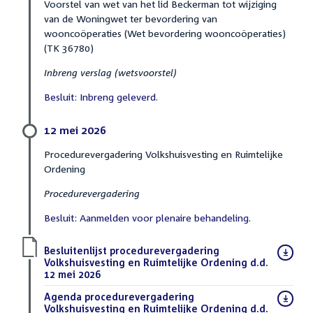
Voorstel van wet van het lid Beckerman tot wijziging
van de Woningwet ter bevordering van
wooncoöperaties (Wet bevordering wooncoöperaties)
(TK 36780)
Inbreng verslag (wetsvoorstel)
Besluit: Inbreng geleverd.
12 mei 2026
Procedurevergadering Volkshuisvesting en Ruimtelijke
Ordening
Procedurevergadering
Besluit: Aanmelden voor plenaire behandeling.
Download
Besluitenlijst procedurevergadering
bestand:
Volkshuisvesting en Ruimtelijke Ordening d.d.
12 mei 2026
(PDF)
Download
Agenda procedurevergadering
bestand:
Volkshuisvesting en Ruimtelijke Ordening d.d.