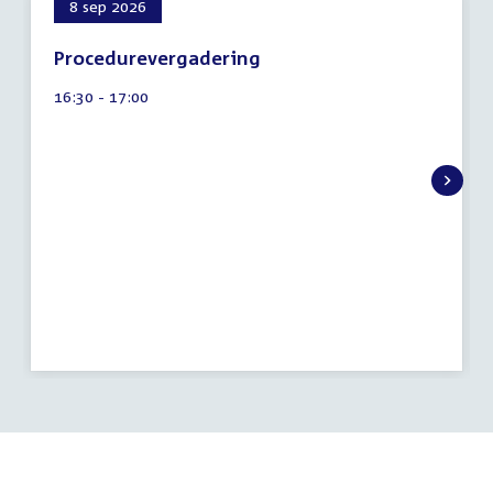
8 sep 2026
Procedurevergadering
6
Tijd
16:30 - 17:00
augustus
activiteit:
2026