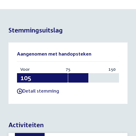
Stemmingsuitslag
Aangenomen met handopsteken
Voor
:
75
Vereist:
150
Totaal:
105
75
150
Detail stemming
-
Activiteiten