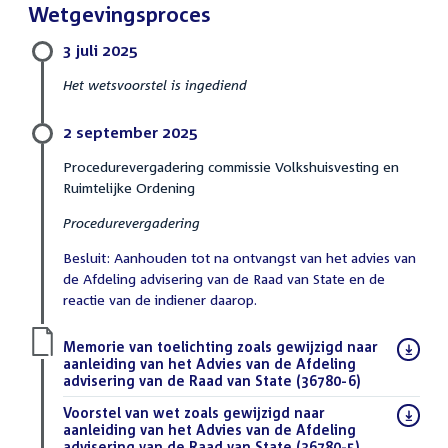
Wetgevingsproces
3 juli 2025
Het wetsvoorstel is ingediend
2 september 2025
Procedurevergadering commissie Volkshuisvesting en
Ruimtelijke Ordening
Procedurevergadering
Besluit: Aanhouden tot na ontvangst van het advies van
de Afdeling advisering van de Raad van State en de
reactie van de indiener daarop.
Download
Memorie van toelichting zoals gewijzigd naar
bestand:
aanleiding van het Advies van de Afdeling
advisering van de Raad van State (36780-6)
(PDF)
Download
Voorstel van wet zoals gewijzigd naar
bestand:
aanleiding van het Advies van de Afdeling
advisering van de Raad van State (36780-5)
(PDF)