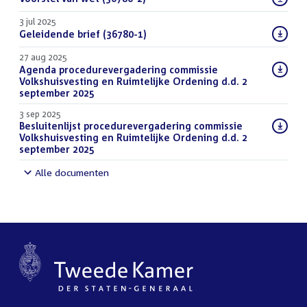
bestand:
3 jul 2025
Download
Geleidende brief (36780-1)
(PDF)
bestand:
27 aug 2025
Download
Agenda procedurevergadering commissie
bestand:
Volkshuisvesting en Ruimtelijke Ordening d.d. 2
september 2025
(PDF)
3 sep 2025
Download
Besluitenlijst procedurevergadering commissie
bestand:
Volkshuisvesting en Ruimtelijke Ordening d.d. 2
september 2025
(PDF)
Alle documenten