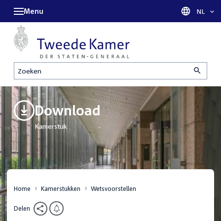
Menu
Taal sel
NL
Zoeken
Download
Kamerstuk
Home
Kamerstukken
Wetsvoorstellen
Delen